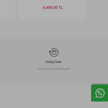
4.499,00 TL
Beden Seçiniz
XXL
S
M
L
XL
XXL
3XL
Kolay İade
14 Gün İçerisinde Geçerli