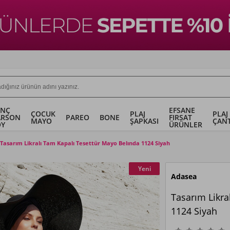
ENÇ
EFSANE
ÇOCUK
PLAJ
PLAJ
ARSON
PAREO
BONE
FIRSAT
MAYO
ŞAPKASI
ÇANT
OY
ÜRÜNLER
Tasarım Likralı Tam Kapalı Tesettür Mayo Belında 1124 Siyah
Yeni
Adasea
Tasarım Likra
1124 Siyah