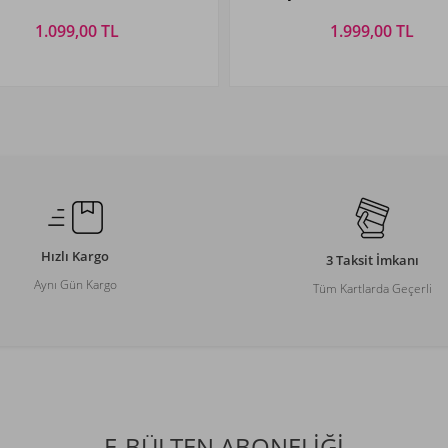
1.099,00 TL
1.999,00 TL
Beden Seçiniz
Beden Seçiniz
XL
XXL
3XL
4XL
5XL
6XL
S
M
L
XL
Hızlı Kargo
3 Taksit İmkanı
Aynı Gün Kargo
Tüm Kartlarda Geçerli
E-BÜLTEN ABONELİĞİ