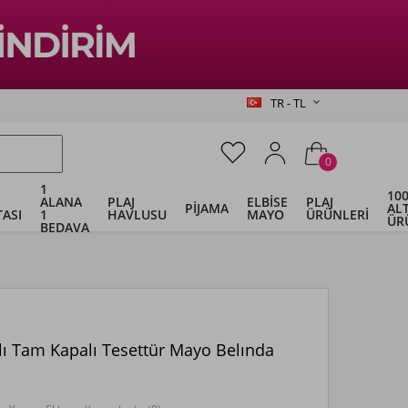
TR - TL
0
1
100
ALANA
PLAJ
ELBİSE
PLAJ
PİJAMA
ALT
ASI
1
HAVLUSU
MAYO
ÜRÜNLERİ
ÜR
BEDAVA
lı Tam Kapalı Tesettür Mayo Belında