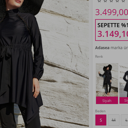
3.499,0
SEPETTE %
3.149,1
Adasea
marka ür
Renk
S
Siyah
Beden
S
M
L