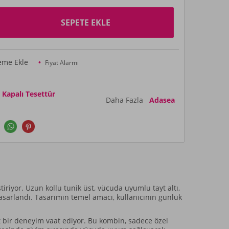
SEPETE EKLE
teme Ekle
Fiyat Alarmı
apalı Tesettür
Daha Fazla
Adasea
iriyor. Uzun kollu tunik üst, vücuda uyumlu tayt altı,
sarlandı. Tasarımın temel amacı, kullanıcının günlük
at bir deneyim vaat ediyor. Bu kombin, sadece özel