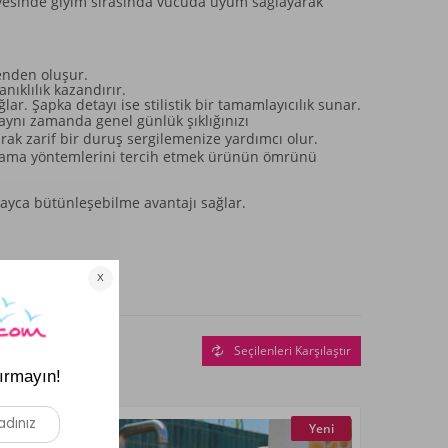
 sayesinde giyim sırasında vücuda uyum sağlayarak
şenden oluşur.
ıklılık kazandırır.
ar. Şapka detayı ise stilistik bir tamamlayıcılık sunar.
aynı zamanda genel günlük şıklığınızı
yarak zarif bir duruş sergilemenize yardımcı olur.
 yıkama yöntemlerini tercih etmek ürünün ömrünü
olayca bütünleşebilme avantajı sağlar.
Seçilenleri Karşılaştır
Yeni
Yeni