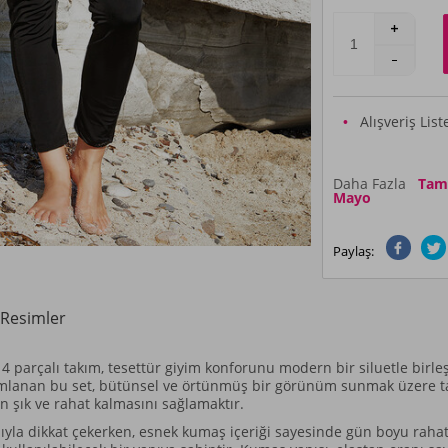
Alışveriş Lis
Daha Fazla
Tam K
Mayo
Paylaş:
Resimler
4 parçalı takım, tesettür giyim konforunu modern bir siluetle birleşt
mamlanan bu set, bütünsel ve örtünmüş bir görünüm sunmak üzere ta
 şık ve rahat kalmasını sağlamaktır.
pısıyla dikkat çekerken, esnek kumaş içeriği sayesinde gün boyu rah