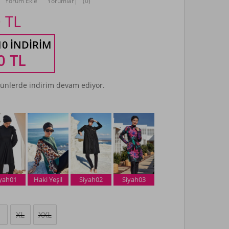
Yorum Ekle
Yorumlar
|
(0)
0
TL
10 İNDIRIM
0
TL
ünlerde indirim devam ediyor.
iyah01
Haki Yeşil
Siyah02
Siyah03
XL
XXL