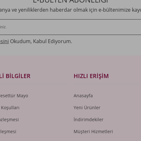
ya ve yeniliklerden haberdar olmak için e-bültenimize kayı
sini
Okudum, Kabul Ediyorum.
I BILGILER
HIZLI ERIŞIM
Tesettür Mayo
Anasayfa
 Koşulları
Yeni Ürünler
özleşmesi
İndirimdekiler
zleşmesi
Müşteri Hizmetleri