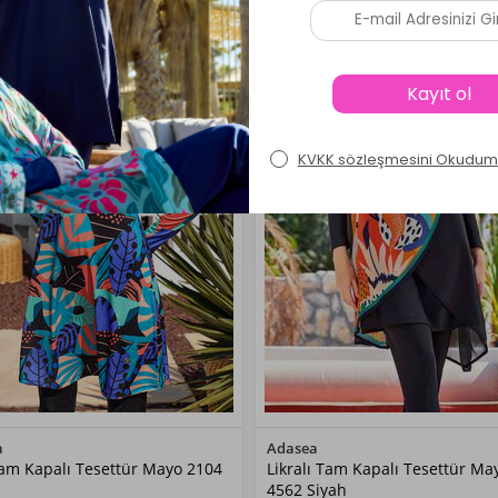
Renk Seçiniz
Renk Seçiniz
a
Adasea
 Tam Kapalı Tesettür Mayo 2104
Likralı Tam Kapalı Tesettür Ma
Siyah01
Siyah
4562 Siyah