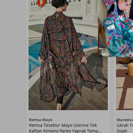
Renk Seçiniz
Remsa Mayo
Maresiv
Remsa Tesettür Mayo Üzerine Tek
Likralı
Siyah
Kaftan Kimono Pareo Yaprak Tema
Siyah