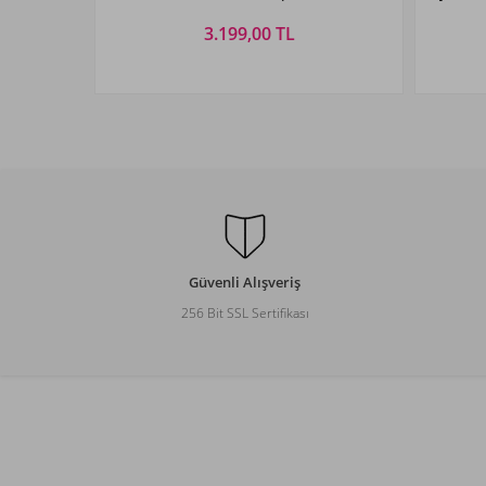
RP004B Zeynep
3.199,00 TL
Beden Seçiniz
1
2
S
M
L
Güvenli Alışveriş
256 Bit SSL Sertifikası