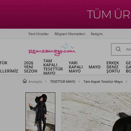
Yeni Ürünler
Müşteri Hizmetleri
İletişim
TAM
TÜR
2026
YARI
ERKEK
G
KAPALI
YENİ
KAPALI
MAYO
DENİZ
G
TESETTÜR
LLERİMİZ
SEZON
MAYO
ŞORTU
B
MAYO
Anasayfa
TESETTÜR MAYO
Tam Kapalı Tesettür Mayo