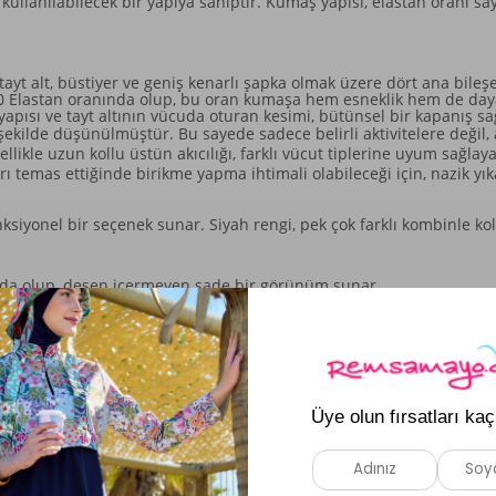
e kullanılabilecek bir yapıya sahiptir. Kumaş yapısı, elastan oranı
tayt alt, büstiyer ve geniş kenarlı şapka olmak üzere dört ana bile
 Elastan oranında olup, bu oran kumaşa hem esneklik hem de dayan
pısı ve tayt altının vücuda oturan kesimi, bütünsel bir kapanış sağl
ekilde düşünülmüştür. Bu sayede sadece belirli aktivitelere değil, 
ellikle uzun kollu üstün akıcılığı, farklı vücut tiplerine uyum sağla
ırı temas ettiğinde birikme yapma ihtimali olabileceği için, nazik
fonksiyonel bir seçenek sunar. Siyah rengi, pek çok farklı kombinle k
nda olup, desen içermeyen sade bir görünüm sunar.
tayt alt ve geniş kenarlı şapka ile dört parçalı bir set oluşturur.
asında rahat bir kullanım deneyimi sunar.
Benzer Ürünler
Yeni