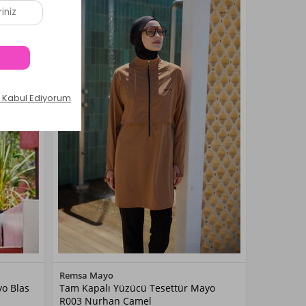
Renk Seçiniz
Remsa Mayo
yo Blas
Tam Kapalı Yüzücü Tesettür Mayo
Camel
R003 Nurhan Camel