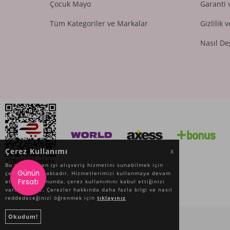
Çocuk Mayo
Garanti 
Tüm Kategoriler ve Markalar
Gizlilik 
Nasıl De
Çerez Kullanımı
X
Bu site size en iyi alışveriş hizmetini sunabilmek için
Günün
çerez kullanmaktadır. Hizmetlerimizi kullanmaya devam
Fırsatı
etmeniz durumunda, çerez kullanımını kabul ettiğinizi
varsayacağız. Çerezler hakkında daha fazla bilgi ve nasıl
reddedeceğinizi öğrenmek için
tıklayınız
Okudum!