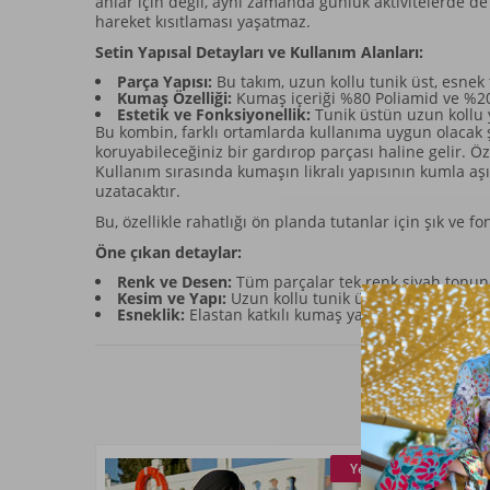
anlar için değil, aynı zamanda günlük aktivitelerde d
hareket kısıtlaması yaşatmaz.
Setin Yapısal Detayları ve Kullanım Alanları:
Parça Yapısı:
Bu takım, uzun kollu tunik üst, esnek 
Kumaş Özelliği:
Kumaş içeriği %80 Poliamid ve %20
Estetik ve Fonksiyonellik:
Tunik üstün uzun kollu ya
Bu kombin, farklı ortamlarda kullanıma uygun olacak ş
koruyabileceğiniz bir gardırop parçası haline gelir. Öz
Kullanım sırasında kumaşın likralı yapısının kumla aş
uzatacaktır.
Bu, özellikle rahatlığı ön planda tutanlar için şık ve 
Öne çıkan detaylar:
Renk ve Desen:
Tüm parçalar tek renk siyah tonu
Kesim ve Yapı:
Uzun kollu tunik üst, vücuda yapışan 
Esneklik:
Elastan katkılı kumaş yapısı, hareket sır
Yeni