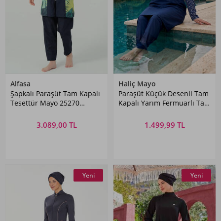
Alfasa
Haliç Mayo
Şapkalı Paraşüt Tam Kapalı
Paraşüt Küçük Desenli Tam
Tesettür Mayo 25270
Kapalı Yarım Fermuarlı Tam
Lacivert01
Kapalı Tesettür Mayo 02
Lacivert02
3.089,00 TL
1.499,99 TL
Yeni
Yeni