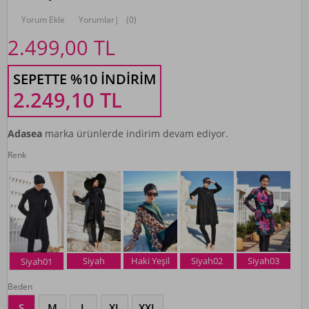
Yorum Ekle
Yorumlar
|
(0)
2.499,00
TL
SEPETTE %10 İNDIRIM
2.249,10
TL
Adasea
marka ürünlerde indirim devam ediyor.
Renk
Siyah
Haki Yeşil
Siyah02
Siyah03
Siyah01
Beden
S
M
L
XL
XXL