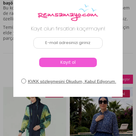
başörtüsü (bone) ile tamamlanan dengeli bir set.
Bu kombinasyon, hem günlük kullanımda şıklığı korurken hem
de rahatlığı ön planda tutar. Kullanım sırasında kumaşın
özelliklerine dikkat ederek parçanızın ömrünü uzatabilirsiniz.
Temizlik ve Bakım İçin Öneri: Ürünün uzun ömürlü olması için
elde yıkama yöntemi tavsiye edilir. Bu bakım önerileri,
parçanızın kalitesini korumasına destek olacaktır.
Benzer Ürünler
Seçilenleri Karşılaştır
Yeni
Yeni