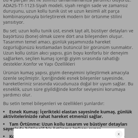
ADA25-TT-1123-Siyah modeli, siyah rengin sade ve zamansız
duruşunu, uzun kollu tunik üst ve uzun kesimli alt parça
kombinasyonuyla birleştirerek modern bir örtünme stilini
yansıtıyor.
Bu set; uzun kollu tunik üst, esnek tayt alt, büstiyer detayları ve
başörtüsü (bone) olmak üzere dört ana bileşenden oluşur.
Tasarımın temel amacı, günlük yaşamınızda hareket
özgürlüğünüzü kısıtlamadan bütüncül bir görünüm sunmaktır.
Uzun kollu üstün akıcı yapısı, gün boyu konforlu bir deneyim
sağlarken, seçilen kumaş içeriği giyim sırasında rahatlığı
destekler.Konfor ve Yapı Özellikleri
Ürünün kumaş yapısı, giyim deneyimini iyileştirmek amacıyla
özenle seçilmiştir. İçeriğindeki esnek bileşenler sayesinde,
hareketleriniz sırasında vücudunuza doğal bir uyum sağlar. Bu
esneklik, uzun süre giyildiğinde konfor seviyesini korumaya
yardımcı olur.
Bu setin temel bileşenleri ve özellikleri şunlardır:
Esnek Kumaş: İçerikteki elastan sayesinde kumaş, günlük
aktivitelerinizde rahat hareket etmenizi sağlar.
Tam Örtünme: Uzun kollu tasarım ve büstiyer detayları
sayesinde bütüncül bir örtünme imkanı sunar.
Kombinasyon: Uzun kollu tunik üst, uzun kesim alt ve