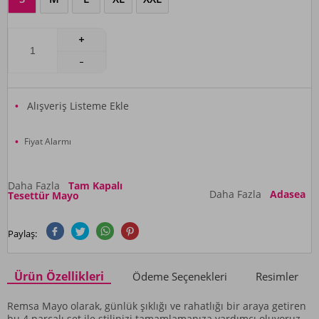
Alışveriş Listeme Ekle
Fiyat Alarmı
Daha Fazla
Tam Kapalı
Daha Fazla
Adasea
Tesettür Mayo
Paylaş:
Ürün Özellikleri
Ödeme Seçenekleri
Resimler
Remsa Mayo olarak, günlük şıklığı ve rahatlığı bir araya getiren
bu 4 parçalı set ile stilinizi tamamlamanıza yardımcı oluyoruz.