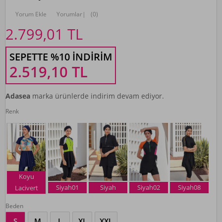
Yorum Ekle
Yorumlar
|
(0)
2.799,01
TL
SEPETTE %10 İNDIRIM
2.519,10
TL
Adasea
marka ürünlerde indirim devam ediyor.
Renk
Koyu
Siyah01
Siyah
Siyah02
Siyah08
Lacivert
Beden
S
M
L
XL
XXL