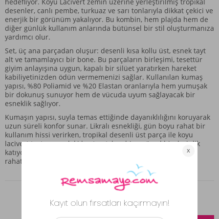
hedefliyor. Koyu Lacivert zemin üzerine yerleştirilmiş tropikal
desenler, canlı pembe, turkuaz ve sarı tonlarıyla dikkat çekici ve
enerjik bir görünüm yakalıyor. Bu kombin, hem plajda hem de
diğer günlük kullanım anlarında bütünsel bir stil oluşturmanıza
yardımcı olur.
Set, üç ana parçadan oluşur: desenli kısa kollu üst, esnek tayt
alt ve tamamlayıcı bir bone. Bu parçaların birleşimi, tesettür
giyim anlayışına uygun, kapalı bir silüet yaratırken hareket
kabiliyetinizden ödün vermemenizi sağlar. Kullanılan kumaş
yapısı, %80 Poliamid ve %20 Elastan oranlarıyla hem yumuşak
bir dokunuş sunuyor hem de vücuda uyum sağlayacak bir
esneklik sağlıyor.
Kumaşın yapısı, suyla temas ettiğinde dayanıklılığını koruyarak
uzun süreli konfor sunar. Likralı esnekliği, gün boyu rahat bir
kullanım hissi verirken, tropikal desenli üst parça ile koyu
lacivert tayt arasındaki kontrast, kombine görsel bir derinlik
katıyor. Bu set, sadece suya özel bir giyimden öte, şıklığı ve
rahatlığı bir arada arayanlar için düşünülmüş bir parçadır.
Benzer Ürünler