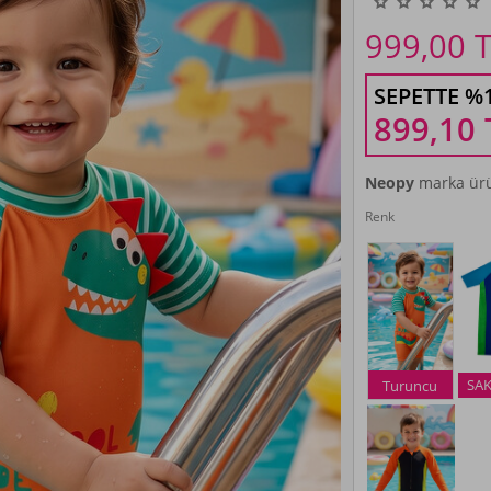
999,00
T
SEPETTE %
899,10
Neopy
marka ürü
Renk
SAK
Turuncu