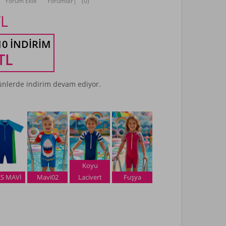
Yorum Ekle
Yorumlar
|
(0)
L
10 İNDIRIM
TL
nlerde indirim devam ediyor.
Koyu
S MAVİ
Mavi02
Lacivert
Fuşya