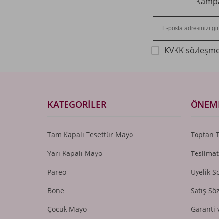
Kampan
KVKK sözleşme
KATEGORILER
ÖNEML
Tam Kapalı Tesettür Mayo
Toptan 
Yarı Kapalı Mayo
Teslimat
Pareo
Üyelik S
Bone
Satış Sö
Çocuk Mayo
Garanti 