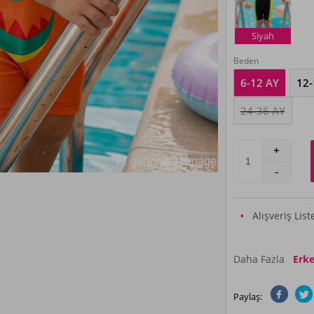
Siyah
Beden
6-12 AY
12-
24-36 AY
Alışveriş Lis
Daha Fazla
Erke
Paylaş: