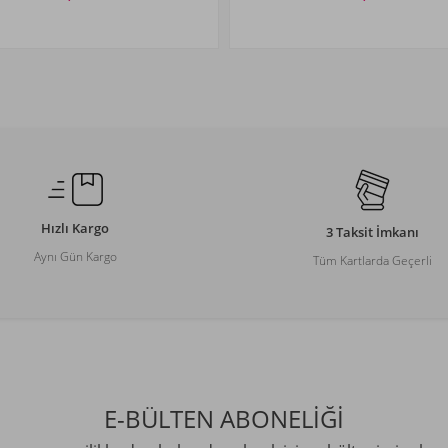
Beden Seçiniz
Beden Seçiniz
-
13-14
15-16
3-4
5-6
7-8
9-10
XS
2YAŞ
YAŞ
YAŞ
YAŞ
YAŞ
YAŞ
YAŞ
Hızlı Kargo
3 Taksit İmkanı
Aynı Gün Kargo
Tüm Kartlarda Geçerli
E-BÜLTEN ABONELİĞİ