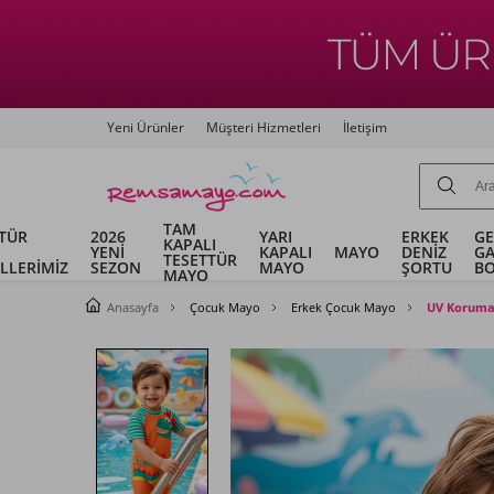
Yeni Ürünler
Müşteri Hizmetleri
İletişim
TAM
TÜR
2026
YARI
ERKEK
G
KAPALI
YENİ
KAPALI
MAYO
DENİZ
G
TESETTÜR
LLERİMİZ
SEZON
MAYO
ŞORTU
B
MAYO
Anasayfa
Çocuk Mayo
Erkek Çocuk Mayo
UV Korumal