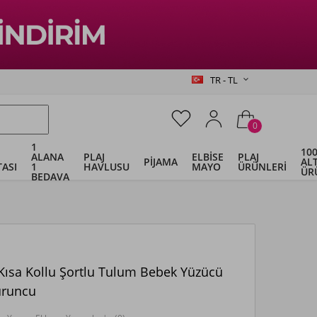
TR - TL
0
1
100
ALANA
PLAJ
ELBİSE
PLAJ
PİJAMA
ALT
ASI
1
HAVLUSU
MAYO
ÜRÜNLERİ
ÜR
BEDAVA
Kısa Kollu Şortlu Tulum Bebek Yüzücü
uruncu