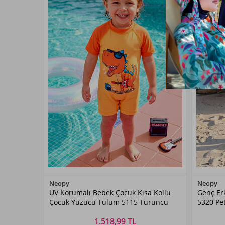
Renk Seçiniz
Neopy
Neopy
UV Korumalı Bebek Çocuk Kısa Kollu
Genç Er
Turuncu
Çocuk Yüzücü Tulum 5115 Turuncu
5320 Pet
1.518,99 TL