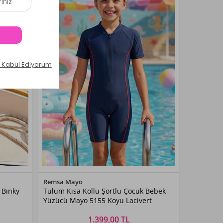
Renk Seçiniz
Remsa Mayo
 Bınky
Tulum Kısa Kollu Şortlu Çocuk Bebek
Koyu
Yüzücü Mayo 5155 Koyu Lacivert
Lacivert
1.399,00 TL