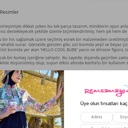
Resimler
k birleşimiyle dikkat çeken bu tek parça tasarım, miniklerin oyun anl
nü destekleyecek şekilde özenle biçimlendirilmiş; hem şık hem de
lu bir his sağlamak üzere seçilmiş esnek bir malzemeden üretilmişti
hatlık sunar. Görselde görülen gibi, üst kısımda yeşil ve beyaz çiz
or. Üst kısımda yer alan 'HELLO COOL BUBE' yazısı ve dinozor figürü, t
 bir kumaş içeriğine sahiptir. Bu sayede, dışarıda geçirilen zamanl
ekilde düşünülmüş olup, suyun etkisi altında konforlu bir kullanım 
Benzer Ürünler
Yeni