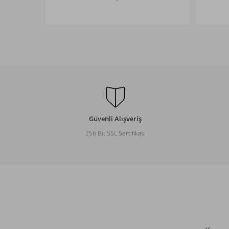
Beden Seçiniz
6-12
12-18
18-24
24-36
11
AY
AY
AY
AY
1
Güvenli Alışveriş
256 Bit SSL Sertifikası