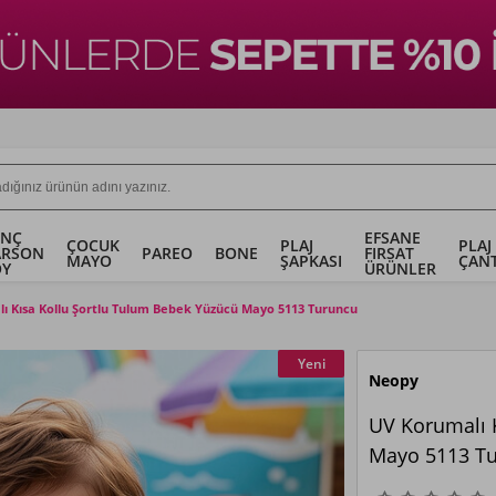
ENÇ
EFSANE
ÇOCUK
PLAJ
PLAJ
ARSON
PAREO
BONE
FIRSAT
MAYO
ŞAPKASI
ÇANT
OY
ÜRÜNLER
ı Kısa Kollu Şortlu Tulum Bebek Yüzücü Mayo 5113 Turuncu
Yeni
Neopy
UV Korumalı 
Mayo 5113 T