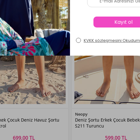
Renk Seçiniz
Renk Seçiniz
Neopy
kek Çocuk Deniz Havuz Şortu
Deniz Şortu Erkek Çocuk Bebek
Petrol
Turuncu
rol
S211 Turuncu
699,00 TL
599,00 TL