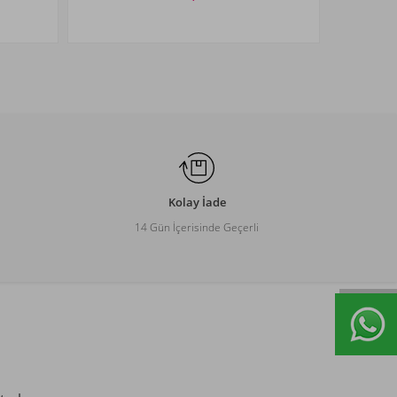
Beden Seçiniz
3-4
5-6
7-8
9-10
11-12
Kolay İade
14 Gün İçerisinde Geçerli