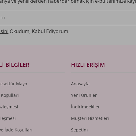
ya ve yeniliklerden haberdar olmak için e-bültenimize kayı
sini
Okudum, Kabul Ediyorum.
I BILGILER
HIZLI ERIŞIM
Tesettür Mayo
Anasayfa
 Koşulları
Yeni Ürünler
özleşmesi
İndirimdekiler
zleşmesi
Müşteri Hizmetleri
ve İade Koşulları
Sepetim