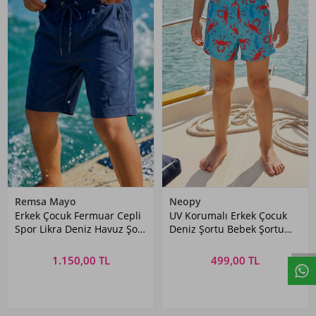
Remsa Mayo
Neopy
Erkek Çocuk Fermuar Cepli
UV Korumalı Erkek Çocuk
Spor Likra Deniz Havuz Şort
Deniz Şortu Bebek Şortu
26801 Lacivert
5250 Yengeç Mavi
1.150,00 TL
499,00 TL