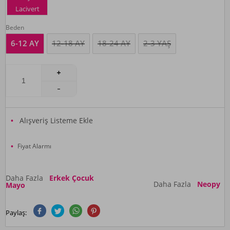
Lacivert
Beden
6-12 AY
12-18 AY
18-24 AY
2-3 YAŞ
Alışveriş Listeme Ekle
Fiyat Alarmı
Daha Fazla
Erkek Çocuk
Daha Fazla
Neopy
Mayo
Paylaş: