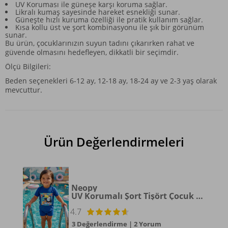
UV Koruması ile güneşe karşı koruma sağlar.
Likralı kumaş sayesinde hareket esnekliği sunar.
Güneşte hızlı kuruma özelliği ile pratik kullanım sağlar.
Kısa kollu üst ve şort kombinasyonu ile şık bir görünüm
sunar.
Bu ürün, çocuklarınızın suyun tadını çıkarırken rahat ve
güvende olmasını hedefleyen, dikkatli bir seçimdir.
Ölçü Bilgileri:
Beden seçenekleri 6-12 ay, 12-18 ay, 18-24 ay ve 2-3 yaş olarak
mevcuttur.
Ürün Değerlendirmeleri
Neopy
UV Korumalı Şort Tişört Çocuk Bebek Deniz Havuz Mayosu Clıve 5538 Koyu Lacivert
4.7
3 Değerlendirme
|
2 Yorum