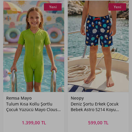
Yeni
Yeni
Remsa Mayo
Neopy
Tulum Kısa Kollu Şortlu
Deniz Şortu Erkek Çocuk
Çocuk Yüzücü Mayo Clous
Bebek Astro S214 Koyu
5155 Neon Yeşili Remsa
Lacivert
Mayo
1.399,00 TL
599,00 TL