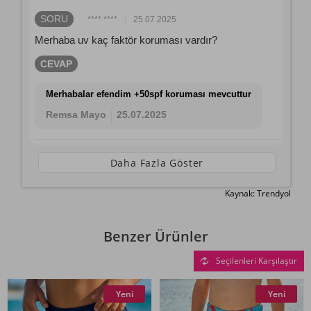
SORU
**** ****
25.07.2025
Merhaba uv kaç faktör koruması vardır?
CEVAP
Merhabalar efendim +50spf koruması mevcuttur
Remsa Mayo
25.07.2025
Daha Fazla Göster
Kaynak: Trendyol
Benzer Ürünler
Seçilenleri Karşılaştır
Yeni
Yeni