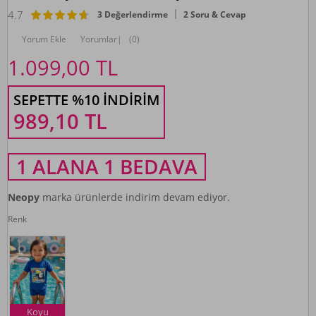
4.7
3 Değerlendirme
2 Soru & Cevap
Yorum Ekle
Yorumlar
|
(0)
1.099,00
TL
SEPETTE %10 İNDIRIM
989,10
TL
1 ALANA 1 BEDAVA
Neopy
marka ürünlerde indirim devam ediyor.
Renk
Koyu