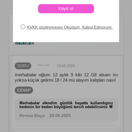
Ürün Soru ve Cevapları
Neopy
UV Korumalı Şort Tişört
Çocuk Bebek Deniz Havuz
Mayosu Clıve 5538 Koyu Lacivert
SORU
**** ****
29.06.2025
merhabalar oğlum 12 aylık 9 kilo 12 /18 alsam mı
yoksa küçük gelirmi 18 / 24 mü alayım kalıpları nasıl
CEVAP
Merhabalar efendim günlük hayatta kullandıgnız
bedenin bir beden büyüğünü tercih edebilirsiniz 🌸
Remsa Mayo
29.06.2025