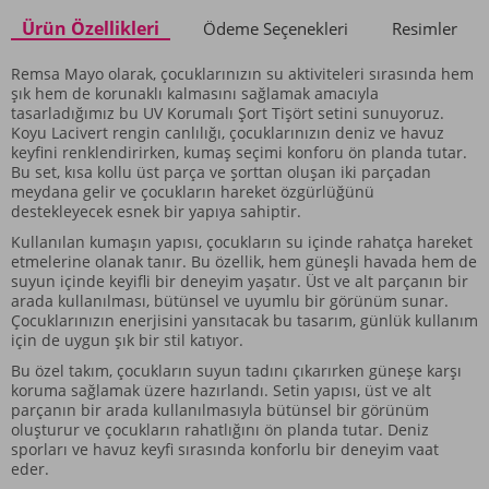
Ürün Özellikleri
Ödeme Seçenekleri
Resimler
Remsa Mayo olarak, çocuklarınızın su aktiviteleri sırasında hem
şık hem de korunaklı kalmasını sağlamak amacıyla
tasarladığımız bu UV Korumalı Şort Tişört setini sunuyoruz.
Koyu Lacivert rengin canlılığı, çocuklarınızın deniz ve havuz
keyfini renklendirirken, kumaş seçimi konforu ön planda tutar.
Bu set, kısa kollu üst parça ve şorttan oluşan iki parçadan
meydana gelir ve çocukların hareket özgürlüğünü
destekleyecek esnek bir yapıya sahiptir.
Kullanılan kumaşın yapısı, çocukların su içinde rahatça hareket
etmelerine olanak tanır. Bu özellik, hem güneşli havada hem de
suyun içinde keyifli bir deneyim yaşatır. Üst ve alt parçanın bir
arada kullanılması, bütünsel ve uyumlu bir görünüm sunar.
Çocuklarınızın enerjisini yansıtacak bu tasarım, günlük kullanım
için de uygun şık bir stil katıyor.
Bu özel takım, çocukların suyun tadını çıkarırken güneşe karşı
koruma sağlamak üzere hazırlandı. Setin yapısı, üst ve alt
parçanın bir arada kullanılmasıyla bütünsel bir görünüm
oluşturur ve çocukların rahatlığını ön planda tutar. Deniz
sporları ve havuz keyfi sırasında konforlu bir deneyim vaat
eder.