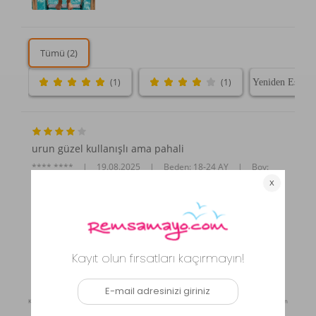
Tümü (2)
(1)
(1)
urun güzel kullanışlı ama pahali
**** ****
|
19.08.2025
|
Beden: 18-24 AY
|
Boy:
176
|
Kilo: 88
çok beğendim ama altı aşırı küçük tişörte göre, bir
beden büyük alsam da bu sefer tişört büyük gelecek
o yüzden üzülerek iade
P** Ş**
|
06.08.2024
|
Beden: 6-12 Ay
Kaynak: Trendyol
⚡ CollectAction