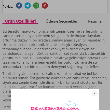
Paylaş:
Ürün Özellikleri
Ödeme Seçenekleri
Resimler
Bu tesettür mayo kombini, siyah zemin üzerine yerleştirilmiş
canlı desen detayları ile hem şıklığı hem de ihtiyaç duyulan
örtünme düzeyini bir arada sunmayı amaçlayan bir yapıdadır.
Ürün, uzun kollu bir tunik üst, destekleyici büstiyer,
tamamlayıcı bone ve hareket kabiliyetini destekleyen alt
pantolondan oluşan dört parçalık bir set yapısıyla bütünsel bir
görünüm sunar. Bu parçaların bir araya gelmesiyle ortaya çıkan
tasarım, kullanıcılara hem estetik bir bütünlük hem de su
kenarında rahat bir kullanım deneyimi sağlamayı hedefler.
Tunik üst giyim parçası, diz altı uzunlukta, rahat ve bol kesimli
bir silüet sunar. Üst gövdede dikkat çeken canlı renkli desenler,
siyah ana zemin üzerinde dinamik bir kontrast oluşturur. Bu
uzun kollu yapı, zarif bir katmanlama hissi verirken, genel
olarak kapalı bir görünüm sağlar. Alt giyimde kullanılan
pantolon ise, tunikle uyumlu düz siyah renkte olup, rahat
kesimi sayesinde hareket sırasında kısıtlama hissi vermez.
Bedenler S-M-L-XL-2XL şeklindedir.