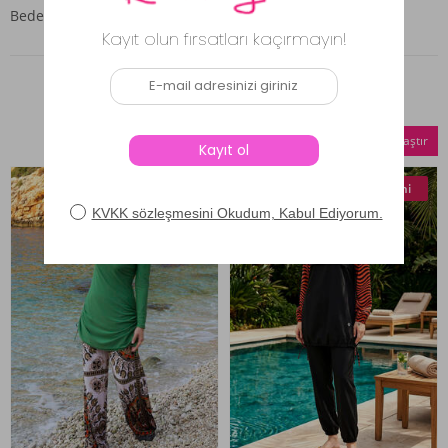
Beden tablosu görsellerin en sonunda mevcuttur.
Benzer Ürünler
Seçilenleri Karşılaştır
Yeni
Yeni