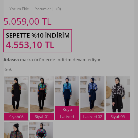
Yorum Ekle
Yorumlar
|
(0)
5.059,00
TL
SEPETTE %10 İNDIRIM
4.553,10
TL
Adasea
marka ürünlerde indirim devam ediyor.
Renk
Koyu
Siyah01
Lacivert
Lacivert02
Siyah05
Siyah06