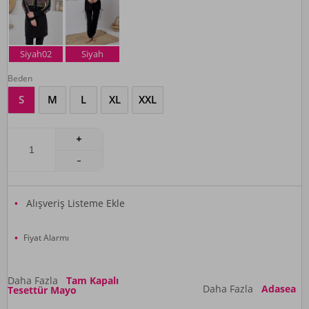
Siyah02
Siyah
Beden
S
M
L
XL
XXL
Alışveriş Listeme Ekle
Fiyat Alarmı
Daha Fazla
Tam Kapalı
Daha Fazla
Adasea
Tesettür Mayo