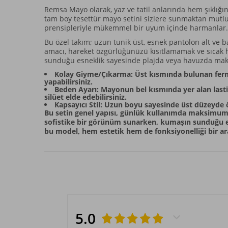
Remsa Mayo olarak, yaz ve tatil anlarında hem şıklı
tam boy tesettür mayo setini sizlere sunmaktan mutlul
prensipleriyle mükemmel bir uyum içinde harmanlar.
Bu özel takım; uzun tunik üst, esnek pantolon alt ve
amacı, hareket özgürlüğünüzü kısıtlamamak ve sıcak hav
sunduğu esneklik sayesinde plajda veya havuzda mak
Kolay Giyme/Çıkarma: Üst kısmında bulunan fermua
yapabilirsiniz.
Beden Ayarı: Mayonun bel kısmında yer alan last
silüet elde edebilirsiniz.
Kapsayıcı Stil: Uzun boyu sayesinde üst düzeyde ö
Bu setin genel yapısı, günlük kullanımda maksimum
sofistike bir görünüm sunarken, kumaşın sunduğu e
bu model, hem estetik hem de fonksiyonelliği bir aray
5.0