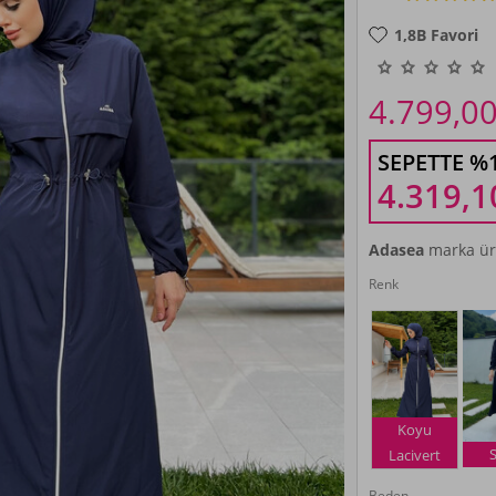
1,8B
Favori
4.799,0
SEPETTE %
4.319,1
Adasea
marka ür
Renk
Koyu
Lacivert
Beden