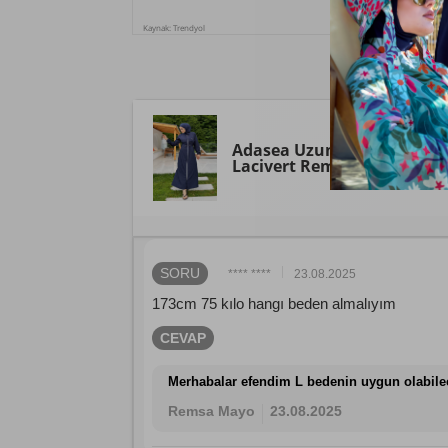
Kaynak: Trendyol
Adasea
Uzun Tam Boy Para
Lacivert Remsa Mayo
SORU
**** ****
23.08.2025
173cm 75 kılo hangı beden almalıyım
CEVAP
Merhabalar efendim L bedenin uygun olabil
Remsa Mayo
23.08.2025