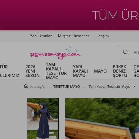
Yeni Ürünler
Müşteri Hizmetleri
İletişim
TAM
TÜR
2026
YARI
ERKEK
G
KAPALI
YENİ
KAPALI
MAYO
DENİZ
G
TESETTÜR
LLERİMİZ
SEZON
MAYO
ŞORTU
B
MAYO
Anasayfa
TESETTÜR MAYO
Tam Kapalı Tesettür Mayo