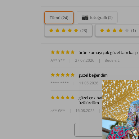
fotoğraflı (5)
Tümü (24)
(23)
(1)
ürün kumaşı çok güzel tam kalıp 
A** Y**
|
27.07.2026
|
Beden: L
güzel beğendim
**** ****
|
11.05.2026
|
Beden: L
güzel çok hafif henüz denemedim
üzülürdüm
a** G**
|
16.08.2025
|
Beden: XL