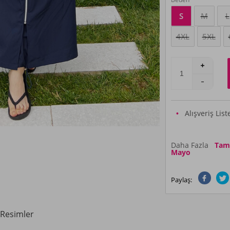
S
M
L
4XL
5XL
Alışveriş Lis
Daha Fazla
Tam K
Mayo
Paylaş:
Resimler