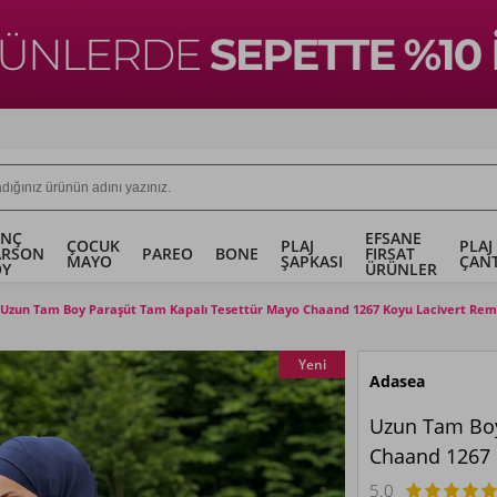
ENÇ
EFSANE
ÇOCUK
PLAJ
PLAJ
ARSON
PAREO
BONE
FIRSAT
MAYO
ŞAPKASI
ÇANT
OY
ÜRÜNLER
Uzun Tam Boy Paraşüt Tam Kapalı Tesettür Mayo Chaand 1267 Koyu Lacivert Re
Yeni
Adasea
Uzun Tam Boy
Chaand 1267 
5.0