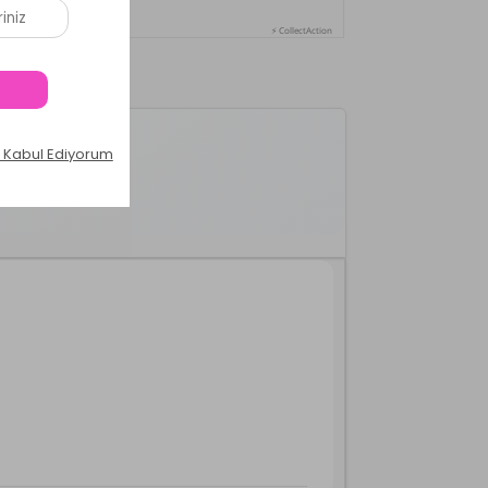
⚡ CollectAction