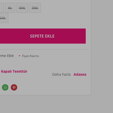
XL
XXL
3XL
6XL
SEPETE EKLE
teme Ekle
Fiyat Alarmı
apalı Tesettür
Daha Fazla
Adasea