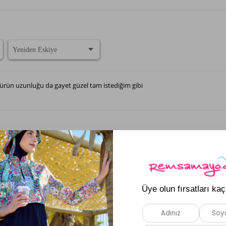
ürün uzunluğu da gayet güzel tam istediğim gibi
 duruşu çok güzel tam kalıp kendi bedenimizde sipariş verin indirimden al
Daha Fazla Yorum Göster