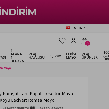
TR - TL
0
1
100
ALANA
PLAJ
ELBİSE
PLAJ
PİJAMA
ALT
ASI
1
HAVLUSU
MAYO
ÜRÜNLERİ
ÜR
BEDAVA
msa Mayo
 Paraşüt Tam Kapalı Tesettür Mayo
Koyu Lacivert Remsa Mayo
31 Değerlendirme
47 Soru & Cevap