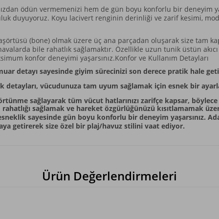
ğınızdan ödün vermemenizi hem de gün boyu konforlu bir deneyim 
uk duyuyoruz. Koyu lacivert renginin derinliği ve zarif kesimi, mo
 başörtüsü (bone) olmak üzere üç ana parçadan oluşarak size tam ka
alarda bile rahatlık sağlamaktır. Özellikle uzun tunik üstün akıcı 
simum konfor deneyimi yaşarsınız.Konfor ve Kullanım Detayları
r detayı sayesinde giyim sürecinizi son derece pratik hale getiri
ik detayları, vücudunuza tam uyum sağlamak için esnek bir ayar
rtünme sağlayarak tüm vücut hatlarınızı zarifçe kapsar, böylece 
 rahatlığı sağlamak ve hareket özgürlüğünüzü kısıtlamamak üzer
sneklik sayesinde gün boyu konforlu bir deneyim yaşarsınız. Ad
a getirerek size özel bir plaj/havuz stilini vaat ediyor.
Ürün Değerlendirmeleri