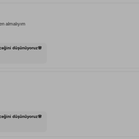
den almalıyım
eceğini düşünüyoruz🌸
eceğini düşünüyoruz🌸