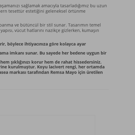
yaşamanızı sağlamak amacıyla tasarladığımız bu uzun
dern tesettür estetiğini geleneksel örtünme
panma ve bütüncül bir stil sunar. Tasarımın temel
yapısı, vücut hatlarını nazikçe gizlerken, kumaşın
r, böylece ihtiyacınıza göre kolayca ayar
lama imkanı sunar. Bu sayede her bedene uygun bir
hem şıklığınızı korur hem de rahat hissedersiniz.
ine kurulmuştur. Koyu lacivert rengi, her ortamda
asea markası tarafından Remsa Mayo için üretilen