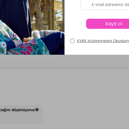
Ürün Soru ve Cevapları
şüt Tam Kapalı Tesettür Mayo Chaand 1267 Koyu
eceğini düşünüyoruz🌸