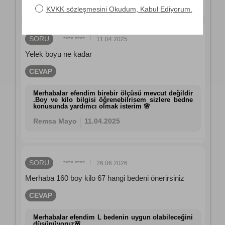
SORU
**** ****
11.04.2025
Yelek boyu ne kadar
CEVAP
Merhabalar efendim birebir ölçüsü mevcut değildir
.Boy ve kilo bilgisi öğrenebilrisem sizlere bedne
konusunda yardımcı olmak isterim 🌸
Remsa Mayo
11.04.2025
SORU
**** ****
26.06.2026
Merhaba 160 boy kilo 67 hangi bedeni önerirsiniz
CEVAP
Merhabalar efendim L bedenin uygun olabileceğini
düşünüyoruz🌸