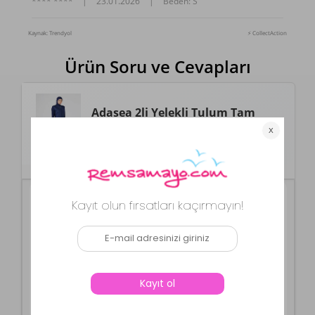
**** ****
|
23.01.2026
|
Beden: S
Kaynak: Trendyol
⚡ CollectAction
Ürün Soru ve Cevapları
Adasea
2li Yelekli Tulum Tam
Kapalı Tesettür Mayo 2185 Koyu
Lacivert
SORU
**** ****
25.07.2026
164 boy 58 kilo kaç beden
CEVAP
Merhabalar efendim S bedenin uygun olabileceğini
düşünüyoruz🌸
Remsa Mayo
25.07.2026