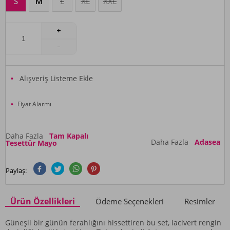
S
M
L
XL
XXL
Alışveriş Listeme Ekle
Fiyat Alarmı
Daha Fazla
Tam Kapalı
Daha Fazla
Adasea
Tesettür Mayo
Paylaş:
Ürün Özellikleri
Ödeme Seçenekleri
Resimler
Güneşli bir günün ferahlığını hissettiren bu set, lacivert rengin