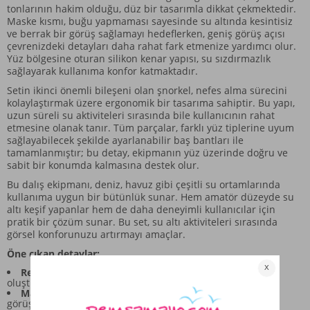
tonlarının hakim olduğu, düz bir tasarımla dikkat çekmektedir.
Maske kısmı, buğu yapmaması sayesinde su altında kesintisiz
ve berrak bir görüş sağlamayı hedeflerken, geniş görüş açısı
çevrenizdeki detayları daha rahat fark etmenize yardımcı olur.
Yüz bölgesine oturan silikon kenar yapısı, su sızdırmazlık
sağlayarak kullanıma konfor katmaktadır.
Setin ikinci önemli bileşeni olan şnorkel, nefes alma sürecini
kolaylaştırmak üzere ergonomik bir tasarıma sahiptir. Bu yapı,
uzun süreli su aktiviteleri sırasında bile kullanıcının rahat
etmesine olanak tanır. Tüm parçalar, farklı yüz tiplerine uyum
sağlayabilecek şekilde ayarlanabilir baş bantları ile
tamamlanmıştır; bu detay, ekipmanın yüz üzerinde doğru ve
sabit bir konumda kalmasına destek olur.
Bu dalış ekipmanı, deniz, havuz gibi çeşitli su ortamlarında
kullanıma uygun bir bütünlük sunar. Hem amatör düzeyde su
altı keşif yapanlar hem de daha deneyimli kullanıcılar için
pratik bir çözüm sunar. Bu set, su altı aktiviteleri sırasında
görsel konforunuzu artırmayı amaçlar.
Öne çıkan detaylar:
Renk ve Tonlar:
Siyah ve gri tonlarının birleşimiyle
oluşturulan düz ve uyumlu bir palet sunar.
Maske Özelliği:
Buğu yapmayan yapısı sayesinde su altı
görüşünü net tutmaya odaklanmıştır.