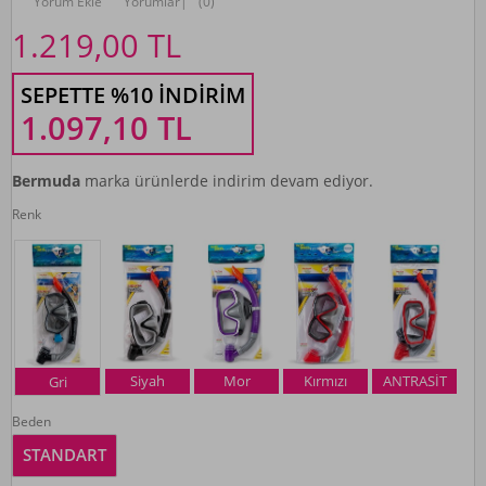
Yorum Ekle
Yorumlar
|
(0)
1.219,00
TL
SEPETTE %10 İNDIRIM
1.097,10
TL
Bermuda
marka ürünlerde indirim devam ediyor.
Renk
Siyah
Mor
Kırmızı
ANTRASİT
Gri
Beden
STANDART