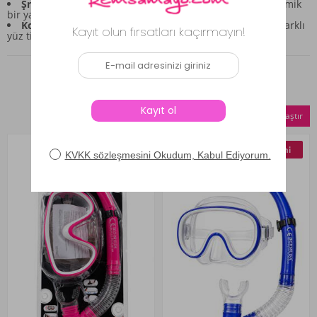
Şnorkel Tasarımı:
Nefes alma kolaylığı sağlayan ergonomik
bir yapıya sahiptir.
Konfor ve Uyum:
Ayarlanabilir baş bantları sayesinde farklı
yüz tiplerine uyum sağlar.
Benzer Ürünler
Seçilenleri Karşılaştır
Yeni
Yeni