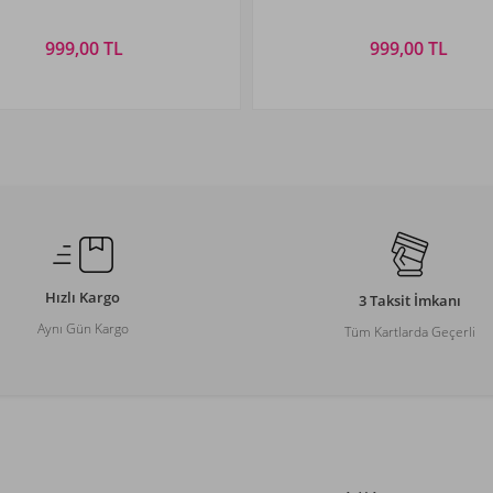
999,00 TL
999,00 TL
Beden Seçiniz
Beden Seçiniz
M
L
XL
XXL
S
M
L
XL
Hızlı Kargo
3 Taksit İmkanı
Aynı Gün Kargo
Tüm Kartlarda Geçerli