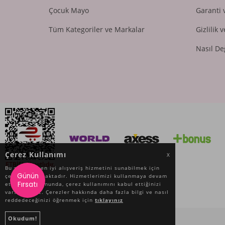
Çocuk Mayo
Garanti 
Tüm Kategoriler ve Markalar
Gizlilik 
Nasıl De
Çerez Kullanımı
X
Bu site size en iyi alışveriş hizmetini sunabilmek için
Günün
çerez kullanmaktadır. Hizmetlerimizi kullanmaya devam
Fırsatı
etmeniz durumunda, çerez kullanımını kabul ettiğinizi
varsayacağız. Çerezler hakkında daha fazla bilgi ve nasıl
reddedeceğinizi öğrenmek için
tıklayınız
Okudum!