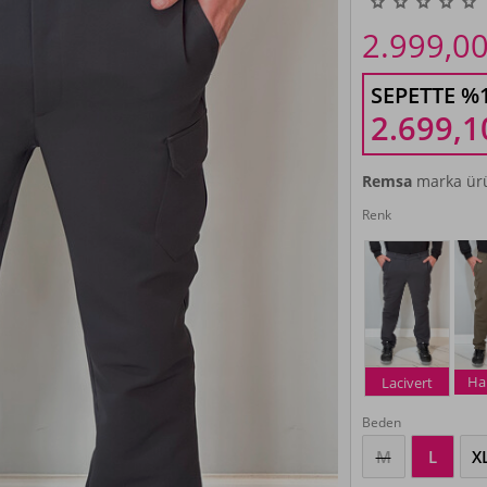
2.999,0
SEPETTE %
2.699,1
Remsa
marka ürü
Renk
Hak
Lacivert
Beden
M
L
X