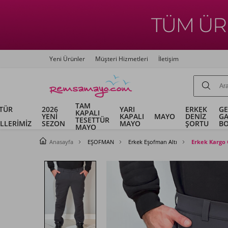
Yeni Ürünler
Müşteri Hizmetleri
İletişim
TAM
TÜR
2026
YARI
ERKEK
G
KAPALI
YENİ
KAPALI
MAYO
DENİZ
G
TESETTÜR
LLERİMİZ
SEZON
MAYO
ŞORTU
B
MAYO
Anasayfa
EŞOFMAN
Erkek Eşofman Altı
Erkek Kargo 