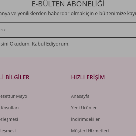
E-BÜLTEN ABONELİĞİ
ya ve yeniliklerden haberdar olmak için e-bültenimize kayı
sini
Okudum, Kabul Ediyorum.
I BILGILER
HIZLI ERIŞIM
Tesettür Mayo
Anasayfa
 Koşulları
Yeni Ürünler
özleşmesi
İndirimdekiler
zleşmesi
Müşteri Hizmetleri