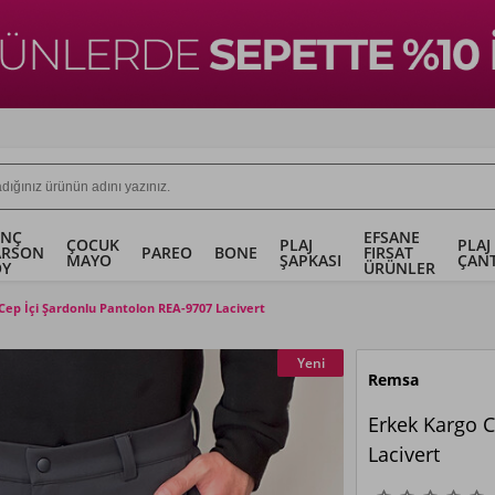
ENÇ
EFSANE
ÇOCUK
PLAJ
PLAJ
ARSON
PAREO
BONE
FIRSAT
MAYO
ŞAPKASI
ÇANT
OY
ÜRÜNLER
Cep İçi Şardonlu Pantolon REA-9707 Lacivert
Yeni
Remsa
Erkek Kargo C
Lacivert