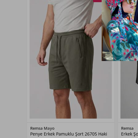
Renk Seçiniz
Remsa Mayo
Remsa
Penye Erkek Pamuklu Şort 26705 Haki
Erkek Şo
Haki