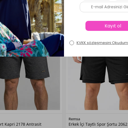
Renk Seçiniz
Renk Seçiniz
Remsa
rt Kapri 2178 Antrasit
Erkek İçi Taytlı Spor Şortu 2062
ANTRASİT
Siyah