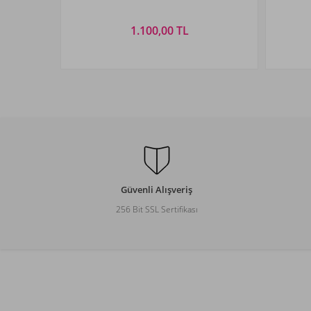
Yeşil
1.100,00 TL
Beden Seçiniz
M
L
XL
XXL
3XL
S
Güvenli Alışveriş
256 Bit SSL Sertifikası