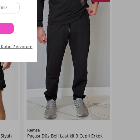
Renk Seçiniz
Remsa
 Siyah
Paçası Düz Beli Lastikli 3 Cepli Erkek
Siyah