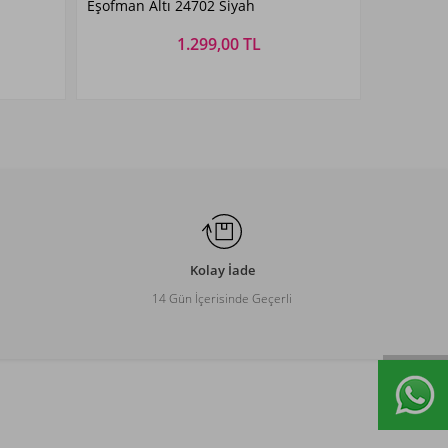
Eşofman Altı 24702 Siyah
1.299,00 TL
Beden Seçiniz
XXL
M
L
XL
XXL
Kolay İade
14 Gün İçerisinde Geçerli