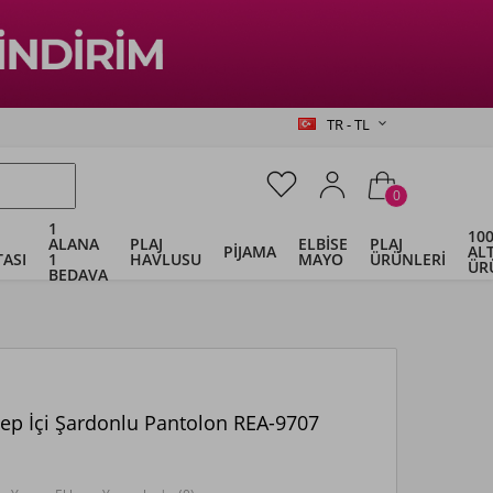
TR - TL
0
1
100
ALANA
PLAJ
ELBİSE
PLAJ
PİJAMA
ALT
ASI
1
HAVLUSU
MAYO
ÜRÜNLERİ
ÜR
BEDAVA
ep İçi Şardonlu Pantolon REA-9707