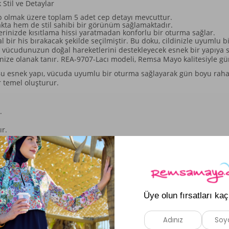
 Stil ve Detaylar
 cep olmak üzere toplam 5 adet cep detayı mevcuttur.
kta hem de stil sahibi bir görünüm sağlamaktadır.
erinizde kısıtlama hissi yaratmadan konforlu bir oturma sağlar.
 bir his bırakacak şekilde seçilmiştir. Bu doku, cildinizle uyumlu 
da vücudunuzun doğal hareketlerini destekleyecek esnek bir yapıya sa
enize olanak tanır. REA-9707-Lacı modeli, Remsa Mayo kalitesiyle gü
. Bu esnek yapı, vücuda uyumlu bir oturma sağlayarak gün boyu rahat
r temel oluşturur.
.
r.
dır.
dır.
Benzer Ürünler
Yeni