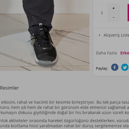
Alışveriş Lis
Daha Fazla
Erke
Paylaş:
Resimler
tkisini, rahat ve hacimli bir kesimle birleştiriyor. Bu tek parça tas
rünü, hem şık hem de rahat bir görünüm elde etmenizi sağlamak am
e kumaşın dokusu giyildiğinde doğal bir his bırakarak uzun süreli k
lük aktiviteler sırasında hareket özgürlüğünü desteklerken, vücud
rasında kısıtlama hissi yaratmadan rahat bir duruş sergilemenize ol