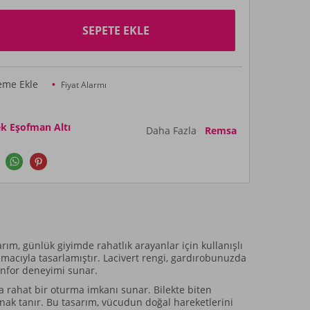
SEPETE EKLE
teme Ekle
Fiyat Alarmı
k Eşofman Altı
Daha Fazla
Remsa
arım, günlük giyimde rahatlık arayanlar için kullanışlı
acıyla tasarlamıştır. Lacivert rengi, gardırobunuzda
onfor deneyimi sunar.
a rahat bir oturma imkanı sunar. Bilekte biten
anak tanır. Bu tasarım, vücudun doğal hareketlerini