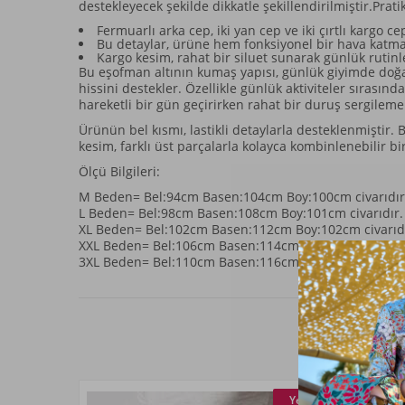
destekleyecek şekilde dikkatle şekillendirilmiştir.Pratik
Fermuarlı arka cep, iki yan cep ve iki çırtlı kargo
Bu detaylar, ürüne hem fonksiyonel bir hava katma
Kargo kesim, rahat bir siluet sunarak günlük rutinl
Bu eşofman altının kumaş yapısı, günlük giyimde doğal
hissini destekler. Özellikle günlük aktiviteler sırasın
hareketli bir gün geçirirken rahat bir duruş sergilem
Ürünün bel kısmı, lastikli detaylarla desteklenmiştir
kesim, farklı üst parçalarla kolayca kombinlenebilir bi
Ölçü Bilgileri:
M Beden= Bel:94cm Basen:104cm Boy:100cm civarıdır
L Beden= Bel:98cm Basen:108cm Boy:101cm civarıdır.
XL Beden= Bel:102cm Basen:112cm Boy:102cm civarıdı
XXL Beden= Bel:106cm Basen:114cm Boy:104cm civarı
3XL Beden= Bel:110cm Basen:116cm Boy:106cm civarı
Yeni