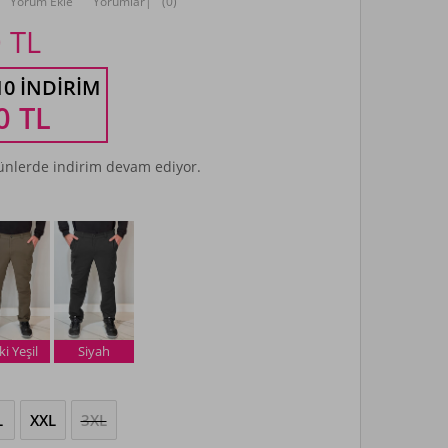
Yorum Ekle
Yorumlar
|
(0)
0
TL
10 İNDIRIM
0
TL
nlerde indirim devam ediyor.
i Yeşil
Siyah
L
XXL
3XL