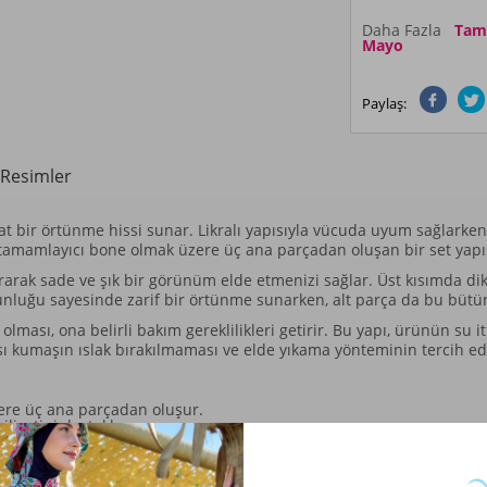
Daha Fazla
Tam K
Mayo
Paylaş:
Resimler
hat bir örtünme hissi sunar. Likralı yapısıyla vücuda uyum sağlarke
ve tamamlayıcı bone olmak üzere üç ana parçadan oluşan bir set yapı
ararak sade ve şık bir görünüm elde etmenizi sağlar. Üst kısımda di
uzunluğu sayesinde zarif bir örtünme sunarken, alt parça da bu büt
lması, ona belirli bakım gereklilikleri getirir. Bu yapı, ürünün su it
ı kumaşın ıslak bırakılmaması ve elde yıkama yönteminin tercih edi
zere üç ana parçadan oluşur.
iliyetini destekler.
akılmamasına dikkat edilmelidir.
a sahip olsa da, kullanım sırasında kumaşın yapısında birikme yapm