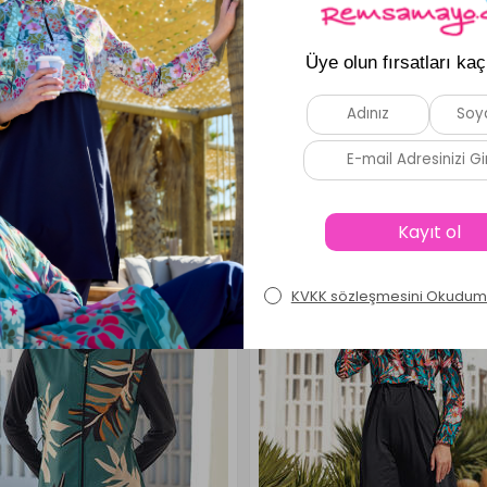
s sonrası yapıda birikme olabilir; bu konuda dikkatli olmak gerekir
Benzer Ürünler
Yeni