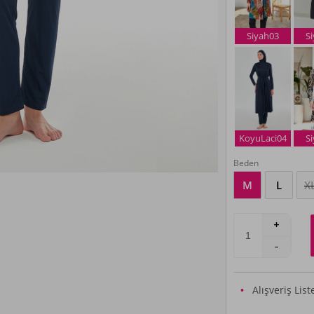
Siyah03
S
KoyuLaci04
S
Beden
M
L
X
Alışveriş Lis