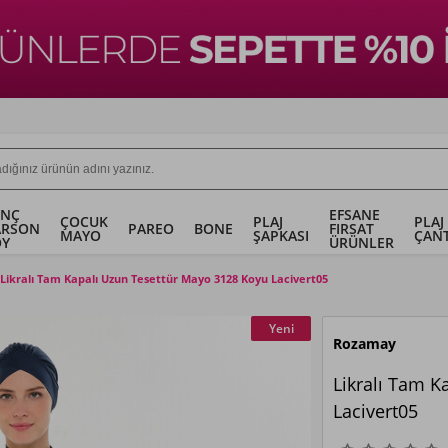
ENÇ
EFSANE
ÇOCUK
PLAJ
PLAJ
ARSON
PAREO
BONE
FIRSAT
MAYO
ŞAPKASI
ÇANT
OY
ÜRÜNLER
Likralı Tam Kapalı Uzun Tesettür Mayo 3128 Koyu Lacivert05
Yeni
Rozamay
Likralı Tam K
Lacivert05