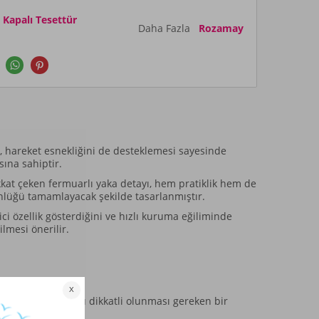
apalı Tesettür
Daha Fazla
Rozamay
n, hareket esnekliğini de desteklemesi sayesinde
sına sahiptir.
kkat çeken fermuarlı yaka detayı, hem pratiklik hem de
ünlüğü tamamlayacak şekilde tasarlanmıştır.
ici özellik gösterdiğini ve hızlı kuruma eğiliminde
lmesi önerilir.
a ihtimaline karşı dikkatli olunması gereken bir