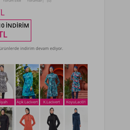
Yorum Ekle
Yorumlar
|
(0)
L
10 İNDIRIM
TL
rünlerde indirim devam ediyor.
Siyah
Açık Lacivert
K.Lacivert
KoyuLaci01