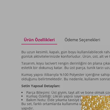
Ürün Özellikleri
Ödeme Seçenekleri
Bu uzun kesimli, kapalı, gün boyu kullanılabilecek ra
günlük aktivitelerinizde konforludur. Ürün, üst, alt 
Tasarım, koyu lacivert rengin derinliğini ön plana çık
estetik bir dokunuş katar. Bu üst parça, tunik tarzı 
Kumaş yapısı itibarıyla %100 Polyester içeriğine sahip o
olduğunu belirtmektedir. Bu nedenle, kullanım sonras
Setin Yapısal Detayları:
Parça Bileşimi: Üst giyim, tayt alt ve bone olmak ü
Kumaş Özelliği: Likralı yapısı sayesinde hareket kab
Bakım Notu: Elde yıkama tavsiye edilir ve ıslak bır
Bu set, farklı ortamlarda kullanıma uygun bir tasarım
yapıdır.