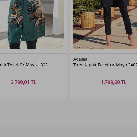
Renk Seçiniz
Renk Seçiniz
Adasea
alı Tesettür Mayo 1305
Tam Kapalı Tesettür Mayo 2402
Siyah05
Siyah
2.799,01 TL
1.799,00 TL
Beden Seçiniz
Beden Seçiniz
M
L
XL
XXL
S
M
L
XL