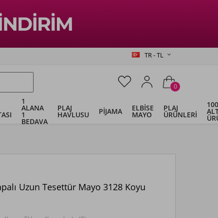
TR - TL
0
1
100
ALANA
PLAJ
ELBİSE
PLAJ
PİJAMA
ALT
ASI
1
HAVLUSU
MAYO
ÜRÜNLERİ
ÜR
BEDAVA
apalı Uzun Tesettür Mayo 3128 Koyu