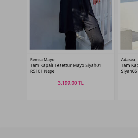
Renk Seçiniz
Remsa Mayo
Adasea
Tam Kapalı Tesettür Mayo Siyah01
Tam Kap
Siyah01
R5101 Neşe
Siyah05
3.199,00 TL
Beden Seçiniz
S
M
L
XL
XXL
3XL
S