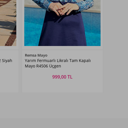
Renk Seçiniz
Remsa Mayo
 Siyah
Yarım Fermuarlı Likralı Tam Kapalı
Lacivert
Mayo R4506 Üçgen
999,00 TL
Beden Seçiniz
XXL
S
M
L
XL
XXL