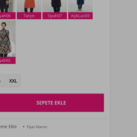
iyah06
Tarçın
Siyah07
AçıkLaci03
iyah02
L
XXL
SEPETE EKLE
teme Ekle
Fiyat Alarmı