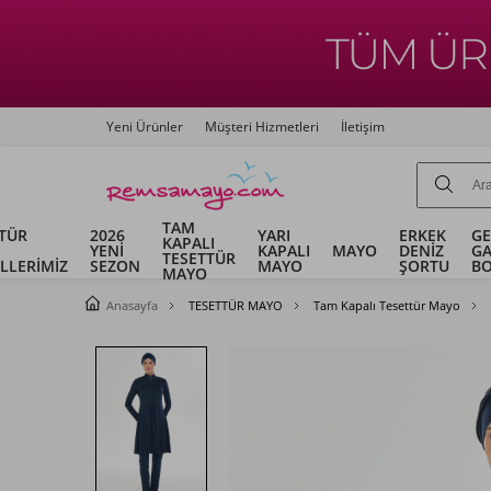
Yeni Ürünler
Müşteri Hizmetleri
İletişim
TAM
TÜR
2026
YARI
ERKEK
G
KAPALI
YENİ
KAPALI
MAYO
DENİZ
G
TESETTÜR
LLERİMİZ
SEZON
MAYO
ŞORTU
B
MAYO
Anasayfa
TESETTÜR MAYO
Tam Kapalı Tesettür Mayo