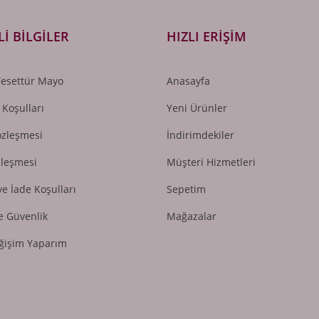
I BILGILER
HIZLI ERIŞIM
Tesettür Mayo
Anasayfa
 Koşulları
Yeni Ürünler
özleşmesi
İndirimdekiler
zleşmesi
Müşteri Hizmetleri
ve İade Koşulları
Sepetim
ve Güvenlik
Mağazalar
ğişim Yaparım