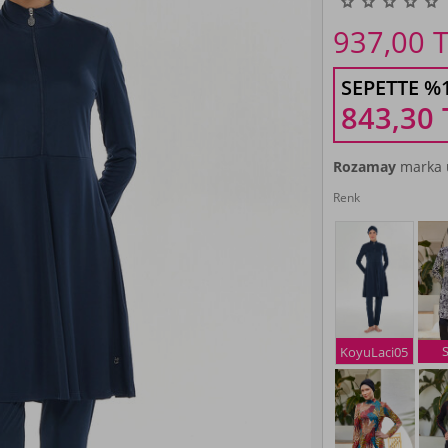
937,00
T
SEPETTE %
843,30
Rozamay
marka ü
Renk
KoyuLaci05