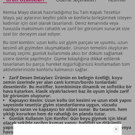
Remsa Mayo olarak hazırladığımız bu Tam Kapalı Tesettür
Mayo, yaz aylarının keyfini şıklık ve konforla birleştirmek isteyen
kadınlar için özel olarak tasarlandı. Deniz kenarında veya
havuzda maksimum rahatlık ve zarif bir görünüm sunarak size
özel bir deneyim vaat ediyor.
Bu özel kombin; uzun kollu üst giyim parçası ve uyumlu, uzun
kesimli alt giyimden oluşmaktadır. Ürünün temelini oluşturan
kumaş seçimi, günlük kullanımda akıcı bir döküm sağlamak
üzere özenle yapılmıştır. Giyme kolaylığına dikkat edilerek
tasarlanan bu parça, hareket özgürlüğünüzü kısıtlamadan tüm
aktivitelerinizde konforlu kalmanızı sağlar.
Zarif Desen Detayları: Ürünün en belirgin özelliği, koyu
zemin üzerinde yer alan canlı kırmızı/bordo tonlardaki
desenlerdir. Bu motifler, kombininize dinamik ve sofistike bir
hava katarken, klasik siyah/lacivert baz ile uyum içinde zarif
bir görünüm oluşturur.
Kapsayıcı Kesim: Uzun kollu üst kesimi ve uzun etek yapısı
sayesinde tesettür giyim standartlarına uygun, vücudu
nazikçe saran ve kapsayıcı bir silüet sunar. Bu tasarım, hem
şıklığı korurken hem de rahatlığı ön planda tutar.
Günlük Kullanım İçin Konfor: Gün boyu giymek için ideal
olacak şekilde seçilen kumaş yapısı, hafifliği ve dökümlü
yapısıyla yaz mevsiminin sıcaklarına uyum sağlar. Plajda veya
havuz kenarında geçirilecek zamanlarda bile rahat