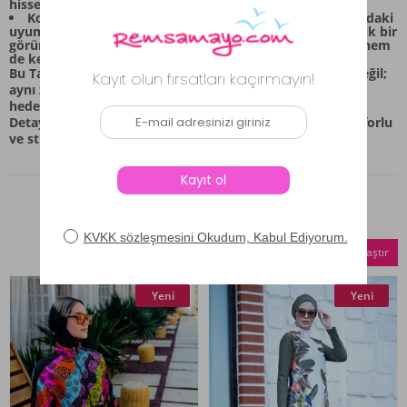
hissetmeniz için özen gösterilmiştir.
Kombin Kolaylığı: Üst giyim parçası ve alt giyim arasındaki
uyumlu renk ve desen dengesi, bu setin tek başına bile şık bir
görünüm sunmasını sağlar. Bu kombinle hem stil sahibi hem
de kendinizi rahat hissetmiş olursunuz.
Bu Tam Kapalı Tesettür Mayo, sadece bir giyim parçası değil;
aynı zamanda yaz aylarında özgüvenli ve şık olmayı
hedefleyen kadınlar için tasarlanmış bütüncül bir tarzdır.
Detaylardaki özen ve akıcı döküm, her anınızda size konforlu
ve stil sahibi bir deneyim yaşatmak için hazır.
Benzer Ürünler
Seçilenleri Karşılaştır
Yeni
Yeni