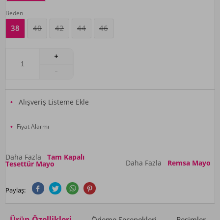
Beden
38
40
42
44
46
Alışveriş Listeme Ekle
Fiyat Alarmı
Daha Fazla
Tam Kapalı
Daha Fazla
Remsa Mayo
Tesettür Mayo
Paylaş:
Ürün Özellikleri
Ödeme Seçenekleri
Resimler