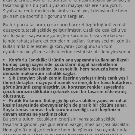
tasarladığımız bu şortlu yüzücü mayoyu sizlere sunuyoruz.
Siyah ana renk, modern kesimi ve canlı yeşil detayları ile hem
şık hem de sportif bir görünüm sergiler.
Bu tek parça tasarım, çocukların hareket özgürlüğünü en üst
düzeyde tutacak şekilde geliştirilmiştir. Özellikle kısa kollu ve
şortlu yapısı sayesinde güneşten korunma hissi verirken, su
içinde rahatça hareket etmelerini sağlar. Kumaş seçimi, günlük
kullanımda bile esnekliği koruyarak çocuğunuzun tüm
oyunlarına ve yüzme aktivitelerine kesintisiz bir deneyim sunar.
Konforlu Esneklik: Ürünün ana yapısında kullanılan likralı
kumaş içeriği sayesinde, çocukların doğal hareketlerini
kısıtlamadan destekler. Bu esneklik, hem havuzda hem de
denizde maksimum rahatlık sağlar.
Şık Detaylar: Siyah zemin üzerine yerleştirilmiş canlı yeşil
(lime) detaylar, mayoya dinamik ve enerjik bir hava katarken,
görünümünü zenginleştirir. Bu kontrast renkler sayesinde
çocuklarınızın dikkatini çekecek özel bir tasarım elde etmiş
olursunuz.
Pratik Kullanım: Kolay giyilip çıkarılabilen yapısı ve rahat
kesimi sayesinde ebeveynler için de pratik bir çözüm sunar.
Suyla temas sonrası hızlı kuruma özelliği, tatil keyfinizin
devam etmesine yardımcı olur.
Bu şortlu tulum, çocukların enerjisini yansıtacak şekilde
tasarlandığından, yaz günlerinin vazgeçilmez parçası olacaktır.
Hem günlük plaj gezilerinde hem de eğlenceli su oyunlarında