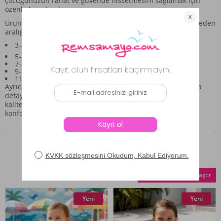
çocuğunuzun rahat ve güvende hissetmesini sağlamak için
özenle hazırlandı.
Ürün, farklı yaş gruplarına hitap edecek şekilde geniş bir beden
aralığında mevcuttur:
3-4 Yaş
5-6 Yaş
7-8 Yaş
9-10 Yaş
11-12 Yaş
Ayrıca, tam bir deniz deneyimi için eşlik edecek siyah şapka
detayı da setin parçası olarak mevcuttur. Remsa Mayo
kalitesiyle hazırlanan bu ürün, çocuklarınızın yaz tatilini
konforlu ve stil sahibi kılmak için idealdir.
Benzer Ürünler
Seçilenleri Karşılaştır
Yeni
Yeni