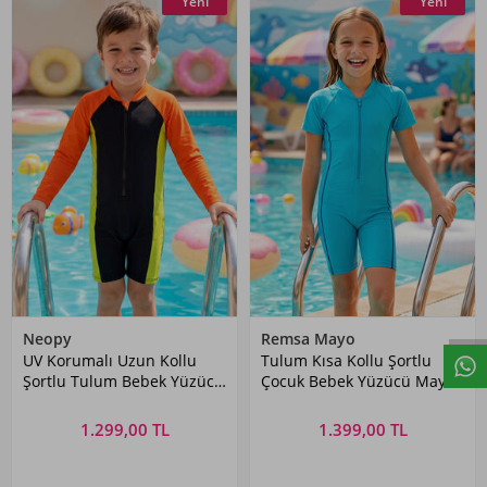
Yeni
Yeni
Neopy
Remsa Mayo
UV Korumalı Uzun Kollu
Tulum Kısa Kollu Şortlu
Şortlu Tulum Bebek Yüzücü
Çocuk Bebek Yüzücü Mayo
Mayo 5236 Siyah
5155 Turkuaz
1.299,00 TL
1.399,00 TL