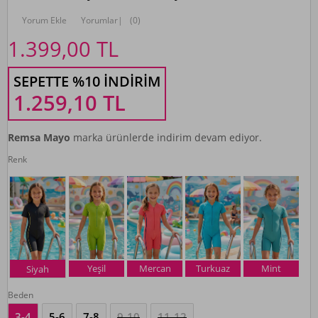
Yorum Ekle
Yorumlar
|
(0)
1.399,00
TL
SEPETTE %10 İNDIRIM
1.259,10
TL
Remsa Mayo
marka ürünlerde indirim devam ediyor.
Renk
Yeşil
Mercan
Turkuaz
Mint
Siyah
Beden
3-4
5-6
7-8
9-10
11-12