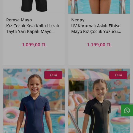
Remsa Mayo
Neopy
Kız Çocuk Kısa Kollu Likralı
UV Korumalı Askılı Elbise
Taytlı Yarı Kapalı Mayo
Mayo Kız Çocuk Yüzücü
R5005 Pembe Geometrik
Mayo 5217 Fuşya
1.099,00 TL
1.199,00 TL
Yeni
Yeni