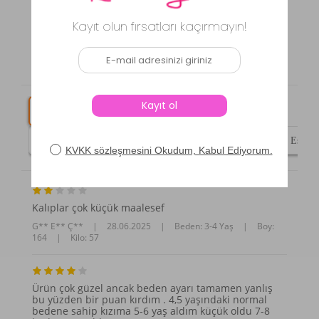
Maresiva
Tulum Kısa Kollu Şortlu Çocuk Yüzücü Mayo Mateo 8347 Açık Lacivert
3.7
3 Değerlendirme
|
2 Yorum
Tümü (2)
(1)
(1)
Kalıplar çok küçük maalesef
G** E** Ç**
|
28.06.2025
|
Beden: 3-4 Yaş
|
Boy:
164
|
Kilo: 57
Ürün çok güzel ancak beden ayarı tamamen yanlış
bu yüzden bir puan kırdım . 4,5 yaşındaki normal
bedene sahip kızıma 5-6 yaş aldım küçük oldu 7-8