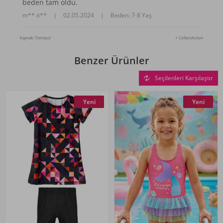
beden tam oldu.
m** ö**
|
02.05.2024
|
Beden: 7-8 Yaş
Kaynak: Trendyol
⚡ CollectAction
Benzer Ürünler
Seçilenleri Karşılaştır
Yeni
Yeni