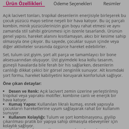
Ürün Özellikleri
Ödeme Seçenekleri
Resimler
Açık lacivert tonları, tropikal desenlerin enerjisiyle birleşerek bu
çocuk yüzücü mayo setine neşeli bir hava katıyor. Bu üç parçalı
kombin, minik yüzücülerinizin gün boyu rahat etmesi ve aynı
zamanda stil sahibi görünmesi için özenle tasarlandı. Ürünün
genel yapısı, hareket alanını kısıtlamayan, akıcı bir kesime sahip
olmasıyla öne çıkıyor. Bu sayede, çocuklar suyun içinde veya
diğer aktiviteler sırasında özgürce hareket edebilirler.
Set, tulum üst giyim, şort alt parça ve tamamlayıcı bir bone
aksesuarından oluşuyor. Üst giyimdeki kısa kollu tasarım,
güneşli havalarda bile ferah bir his sağlarken, desenlerin
canlılığı dikkat çekici bir görsel zenginlik sunuyor. Alt kısımdaki
şort formu, hareket kabiliyetini koruyarak konforluluk sağlıyor.
Öne çıkan detaylar:
Desen ve Renk:
Açık lacivert zemin üzerine yerleştirilmiş
tropikal veya yapraksı motifler, kombine canlı ve enerjik bir
hava katıyor.
Kumaş Yapısı:
Kullanılan likralı kumaş, esnek yapısıyla
çocukların hareketlerine uyum sağlayarak rahat bir kullanım
sunuyor.
Kullanım Kolaylığı:
Tulum ve şort kombinasyonu, giyilip
çıkarılması pratik bir yapıya sahip olmasıyla ebeveynler için
kolaylık sağlıyor.