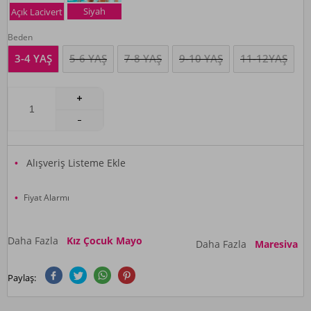
Siyah
Açık Lacivert
Beden
3-4 YAŞ
5-6 YAŞ
7-8 YAŞ
9-10 YAŞ
11-12YAŞ
Alışveriş Listeme Ekle
Fiyat Alarmı
Daha Fazla
Kız Çocuk Mayo
Daha Fazla
Maresiva
Paylaş: