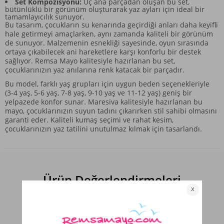
Set Kompozisyonu:
Üç ana parçadan oluşan bu set,
bütünlüklü bir görünüm oluşturarak yaz ayları için ideal bir
tamamlayıcılık sunuyor.
Bu tasarım, çocukların su kenarında geçirdiği anları daha keyifli
hale getirmeyi amaçlarken, aynı zamanda kaliteli bir görünüm
de sunuyor. Malzemenin esnekliği sayesinde, oyun sırasında
ortaya çıkabilecek ani hareketlere karşı konforlu bir destek
sağlıyor. Remsa Mayo kalitesiyle hazırlanan bu set,
çocuklarınızın yaz anılarına renk katacak bir parçadır.
Bu model, farklı yaş grupları için uygun beden seçenekleriyle
(3-4 yaş, 5-6 yaş, 7-8 yaş, 9-10 yaş ve 11-12 yaş) geniş bir
yelpazede konfor sunar. Maresiva kalitesiyle hazırlanan bu
mayo, çocuklarınızın suyun tadını çıkarırken stil sahibi olmasını
garanti eder. Kaliteli kumaş seçimi ve rahat kesim,
çocuklarınızın yaz tatilini unutulmaz kılmak için tasarlandı.
Ürün Değerlendirmeleri