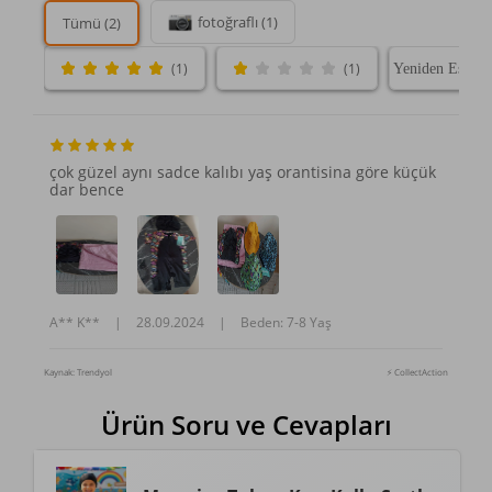
fotoğraflı (1)
Tümü (2)
(1)
(1)
çok güzel aynı sadce kalıbı yaş orantisina göre küçük
dar bence
A** K**
|
28.09.2024
|
Beden: 7-8 Yaş
Kaynak: Trendyol
⚡ CollectAction
Ürün Soru ve Cevapları