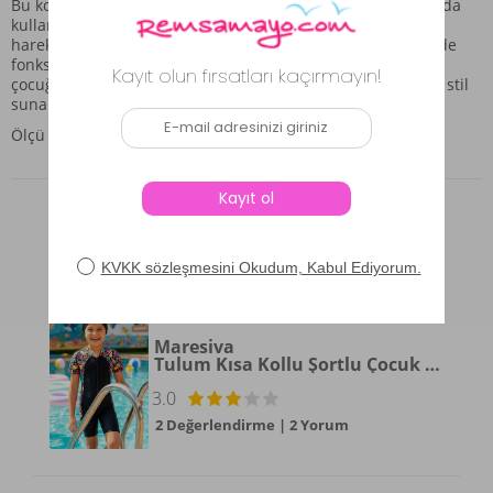
Bu kombin, çocukların günlük aktivitelerinde ve su kenarında
kullanımları için uygun bir parçadır. Ürünün genel yapısı,
hareket özgürlüğünü ön planda tutarak, hem estetik hem de
fonksiyonel bir bütünlük sağlamayı hedefler. Bu parçalar,
çocuğunuzun enerjisine eşlik edecek, kullanışlı ve canlı bir stil
sunar.
Ölçü Bilgileri:
Ürün Değerlendirmeleri
Maresiva
Tulum Kısa Kollu Şortlu Çocuk Yüzücü Mayo Mateo 8347 Siyah
3.0
2 Değerlendirme
|
2 Yorum