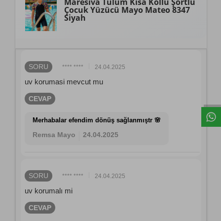
Maresiva
Tulum Kısa Kollu Şortlu
Çocuk Yüzücü Mayo Mateo 8347
Siyah
SORU
**** ****
24.04.2025
uv korumasi mevcut mu
CEVAP
Merhabalar efendim dönüş sağlanmıştr 🌸
Remsa Mayo
24.04.2025
SORU
**** ****
24.04.2025
uv korumalı mi
CEVAP