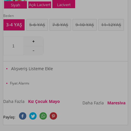
Açık Lacivert
Lacivert
Siyah
Beden
3-4 YAŞ
5-6 YAŞ
7-8 YAŞ
9-10 YAŞ
11-12YAŞ
Alışveriş Listeme Ekle
Fiyat Alarmı
Daha Fazla
Kız Çocuk Mayo
Daha Fazla
Maresiva
Paylaş: