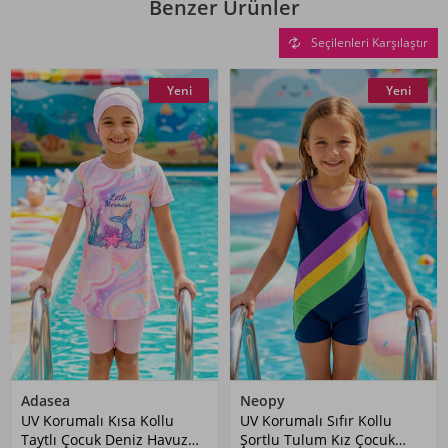
Benzer Ürünler
Seçilenleri Karşılaştır
Yeni
Yeni
Adasea
Neopy
UV Korumalı Kısa Kollu
UV Korumalı Sıfır Kollu
Taytlı Çocuk Deniz Havuz
Şortlu Tulum Kız Çocuk