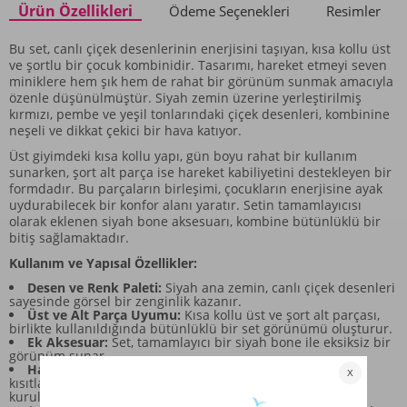
Ürün Özellikleri
Ödeme Seçenekleri
Resimler
Bu set, canlı çiçek desenlerinin enerjisini taşıyan, kısa kollu üst
ve şortlu bir çocuk kombinidir. Tasarımı, hareket etmeyi seven
miniklere hem şık hem de rahat bir görünüm sunmak amacıyla
özenle düşünülmüştür. Siyah zemin üzerine yerleştirilmiş
kırmızı, pembe ve yeşil tonlarındaki çiçek desenleri, kombinine
neşeli ve dikkat çekici bir hava katıyor.
Üst giyimdeki kısa kollu yapı, gün boyu rahat bir kullanım
sunarken, şort alt parça ise hareket kabiliyetini destekleyen bir
formdadır. Bu parçaların birleşimi, çocukların enerjisine ayak
uydurabilecek bir konfor alanı yaratır. Setin tamamlayıcısı
olarak eklenen siyah bone aksesuarı, kombine bütünlüklü bir
bitiş sağlamaktadır.
Kullanım ve Yapısal Özellikler:
Desen ve Renk Paleti:
Siyah ana zemin, canlı çiçek desenleri
sayesinde görsel bir zenginlik kazanır.
Üst ve Alt Parça Uyumu:
Kısa kollu üst ve şort alt parçası,
birlikte kullanıldığında bütünlüklü bir set görünümü oluşturur.
Ek Aksesuar:
Set, tamamlayıcı bir siyah bone ile eksiksiz bir
görünüm sunar.
Hareket Konforu:
Tasarım, çocukların oyun anlarında
kısıtlama hissetmemesi için rahat bir kesim üzerine
kurulmuştur.