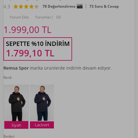
4.3
78 Değerlendirme
73 Soru & Cevap
Yorum Ekle
Yorumlar
|
(0)
1.999,00
TL
SEPETTE %10 İNDIRIM
1.799,10
TL
Remsa Spor
marka ürünlerde indirim devam ediyor.
Renk
Lacivert
Siyah
Beden