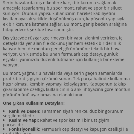
Serin havalarda dış etkenlere karşı bir koruma sağlamak
amacıyla tasarlanmış bu spor mont, rahat ve spor bir siluet
sunuyor. Ürünün yapısı, kullanıcının hareket kabiliyetini
kısıtlamayacak şekilde düşünülmüş olup, kapüşonlu yapısıyla
ek bir koruma katmanı sağlar. Bu mont, geniş beden aralığına
hitap edecek şekilde tasarlanmıştır.
Dış yüzeyde rüzgar geçirmeyen bir yapı izlenimi verirken, iç
detaylarda yer alan file dokunuşlar hem estetik bir derinlik
katıyor hem de montun genel görünümüne teknik bir hava
veriyor. Ön kısımda bulunan fermuarlı cep detayı, günlük
eşyaları yanınızda düzenli tutmanız için kullanışlı bir ekleme
yapıyor.
Bu mont, yağmurlu havalarda veya serin geçen zamanlarda
pratik bir dış giyim çözümü sunar. Tek parça halinde kullanıma
hazır olması, kombin yapmayı kolaylaştırır. Kapüşonun takılıp
çıkarılabilme özelliği, kullanıcının o anki ihtiyacına göre montun
görünümünü ayarlamasına olanak tanır.
Öne Çıkan Kullanım Detayları:
Renk ve Desen:
Tamamen siyah renkte, düz bir görünüm
sergilemektedir.
Kesim ve Yapı:
Rahat ve spor kesimli bir üst giyim
parçasıdır.
Fonksiyonellik:
Fermuarlı cep detayı ve kapüşon özelliği ile
pratiklik sunar.