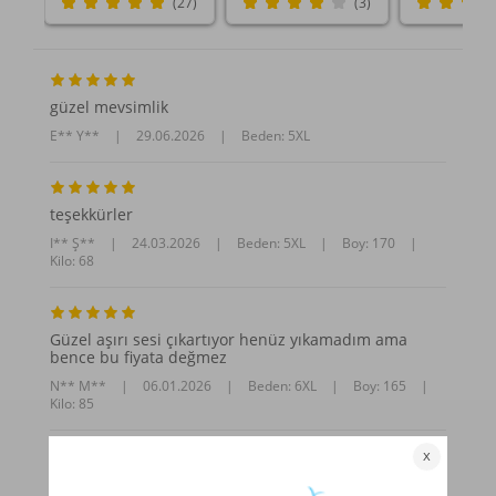
(27)
(3)
güzel mevsimlik
E** Y**
|
29.06.2026
|
Beden: 5XL
teşekkürler
I** Ş**
|
24.03.2026
|
Beden: 5XL
|
Boy: 170
|
Kilo: 68
Güzel aşırı sesi çıkartıyor henüz yıkamadım ama
bence bu fiyata değmez
N** M**
|
06.01.2026
|
Beden: 6XL
|
Boy: 165
|
Kilo: 85
Daha Fazla Yorum Göster