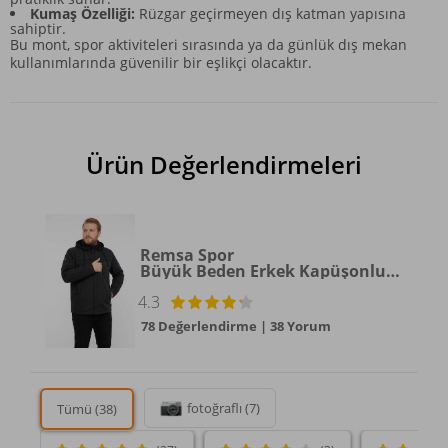
Kumaş Özelliği:
Rüzgar geçirmeyen dış katman yapısına
sahiptir.
Bu mont, spor aktiviteleri sırasında ya da günlük dış mekan
kullanımlarında güvenilir bir eşlikçi olacaktır.
Ürün Değerlendirmeleri
Remsa Spor
Büyük Beden Erkek Kapüşonlu Rüzgar Geçirmez Cep Detaylı İçi Fileli Siyah Remsa Spor TH901
4.3
78 Değerlendirme
|
38 Yorum
fotoğraflı (7)
Tümü (38)