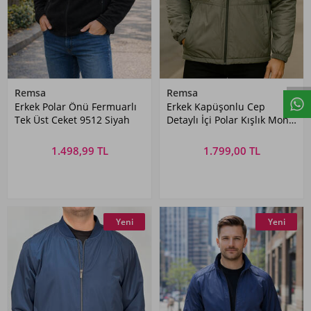
Remsa
Remsa
Erkek Polar Önü Fermuarlı
Erkek Kapüşonlu Cep
Tek Üst Ceket 9512 Siyah
Detaylı İçi Polar Kışlık Mont
2571 Haki
1.498,99 TL
1.799,00 TL
Yeni
Yeni