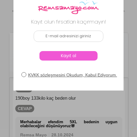
Kaynak: Trendyol
⚡ CollectAction
Ürün Soru ve Cevapları
Remsa Spor
Büyük Beden Erkek
Kapüşonlu Rüzgar Geçirmez Cep
Detaylı İçi Fileli Siyah Remsa Spor
TH901
SORU
**** ****
28.10.2024
190boy 133kilo kaç beden olur
CEVAP
Merhabalar efendim 5XL bedenin uygun
olabileceğini düşünüyoruz🌸
Remsa Mayo
28.10.2024