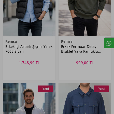
Remsa
Remsa
Erkek İçi Astarlı Şişme Yelek
Erkek Fermuar Detay
7065 Siyah
Bisiklet Yaka Pamuklu
Sweatshirt 24722 Haki
1.748,99 TL
999,00 TL
Yeni
Yeni