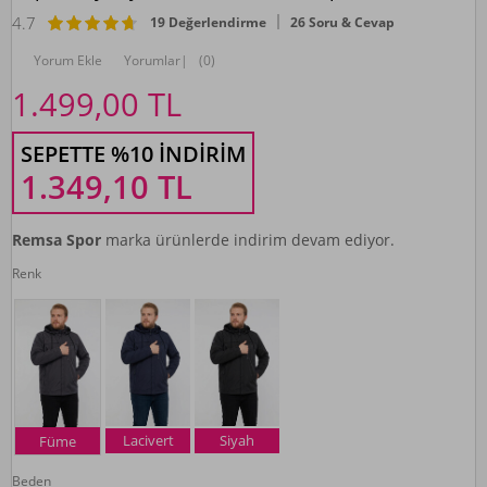
4.7
19 Değerlendirme
26 Soru & Cevap
Yorum Ekle
Yorumlar
|
(0)
1.499,00
TL
SEPETTE %10 İNDIRIM
1.349,10
TL
Remsa Spor
marka ürünlerde indirim devam ediyor.
Renk
Lacivert
Siyah
Füme
Beden