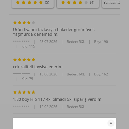
(5)
(4)
Ürün fiyatını fazlasıyla hakeder görünüyor.
Yağmurda denemedim.
**** ****
|
23.07.2026
|
Beden: 5XL
|
Boy: 190
|
Kilo: 115
çok kaliteli tavsiye ederim
**** ****
|
13.06.2026
|
Beden: 6XL
|
Boy: 162
|
Kilo: 75
1.80 boy kilo 117 4xl olmadı 5xl sipariş verdim
**** ****
|
12.02.2026
|
Beden: 5XL
Daha Fazla Yorum Göster