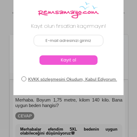
Kaynak: Trendyol
⚡ CollectAction
Ürün Soru ve Cevapları
Remsa Spor
Büyük Beden Erkek
Kapüşonlu Rüzgar Geçirmez Cep
Detaylı İçi Fileli Füme Remsa Spor
TH901
SORU
**** ****
15.03.2026
Merhaba. Boyum 1,75 metre, kilom 140 kilo. Bana
uygun beden hangisi?
CEVAP
Merhabalar efendim 5XL bedenin uygun
olabileceğini düşünüyoruz🌸