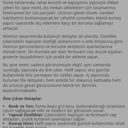
Füme tonlarında, rahat kesimli ve kapüşonlu yapısıyla dikkat
çeken bu spor mont, dış mekan aktiviteleri için tasarlanmış
fonksiyonel bir üst parçadır. Ürünün genel silueti, hareket
kabiliyetini kısıtlamayacak bir rahatlık sunarken, teknik kumaş
yapısı sayesinde dış etkenlere karşı bir koruma sağlamayı
amaçlar.
Montun tasarımında kullanışlı detaylar ön planda. Özellikle
çıkarılabilir kapüşon özelliği, kullanıcının o anki ihtiyacına göre
montun görünümünü ve koruma seviyesini ayarlamasına
olanak tanır. Ön kısımda yer alan fermuarlı cep, küçük eşyaları
güvenle taşıyabilmesi için pratik bir ekleme yapar.
Bu spor mont, sadece görünümüyle değil, aynı zamanda
sunduğu yapısıyla da öne çıkar. Hafif yapısı, onu günlük
kullanımda bile yormayan bir eşlikçi yapar. İç yapısında
bulunan file detayları, hem estetik bir dokunuş katmakta hem
de ürünün genel görünümüne teknik bir derinlik
kazandırmaktadır.
Öne Çıkan Detaylar:
Renk ve Ton:
Füme (koyu gri) tonu, kullanabileceği ortamlara
uyum sağlayacak nötr ve modern bir görünüm sunar.
Yapısal Özellikler:
Çıkarılabilir kapüşon ve fermuarlı cep
detayları, pratik kullanım avantajları sağlar.
Kumaş Hissi:
Hafif yapısı sayesinde günlük kullanımda rahat
bir hareket alanı sunar.