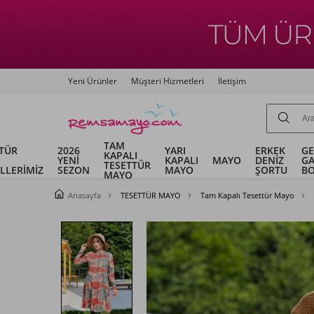
Yeni Ürünler
Müşteri Hizmetleri
İletişim
TAM
TÜR
2026
YARI
ERKEK
G
KAPALI
YENİ
KAPALI
MAYO
DENİZ
G
TESETTÜR
LLERİMİZ
SEZON
MAYO
ŞORTU
B
MAYO
Anasayfa
TESETTÜR MAYO
Tam Kapalı Tesettür Mayo