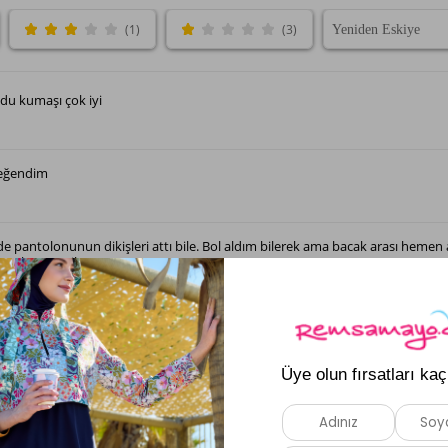
(1)
(3)
u kumaşı çok iyi
beğendim
lde pantolonunun dikişleri attı bile. Bol aldım bilerek ama bacak arası hemen a
u markayı tercih etmem
Daha Fazla Yorum Göster