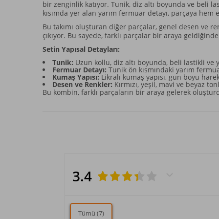
bir zenginlik katıyor. Tunik, diz altı boyunda ve beli l
kısımda yer alan yarım fermuar detayı, parçaya hem est
Bu takımı oluşturan diğer parçalar, genel desen ve ren
çıkıyor. Bu sayede, farklı parçalar bir araya geldiğind
Setin Yapısal Detayları:
Tunik:
Uzun kollu, diz altı boyunda, beli lastikli ve
Fermuar Detayı:
Tunik ön kısmındaki yarım fermuar
Kumaş Yapısı:
Likralı kumaş yapısı, gün boyu harek
Desen ve Renkler:
Kırmızı, yeşil, mavi ve beyaz ton
Bu kombin, farklı parçaların bir araya gelerek oluşt
3.4
Tümü (7)