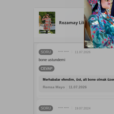
Rozamay
Likralı Tam Kapa
SORU
**** ****
11.07.2026
bone ustundemi
CEVAP
Merhabalar efendim, üst, alt bone olmak üzer
Remsa Mayo
11.07.2026
SORU
**** ****
19.07.2024