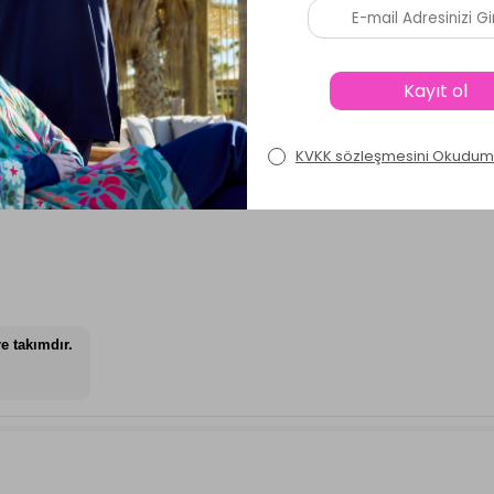
Ürün Soru ve Cevapları
lı Tesettür Mayo Wılson 9222 Siyah
e takımdır.