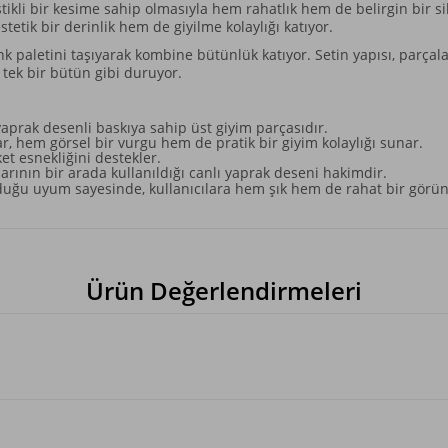
astikli bir kesime sahip olmasıyla hem rahatlık hem de belirgin bir si
etik bir derinlik hem de giyilme kolaylığı katıyor.
k paletini taşıyarak kombine bütünlük katıyor. Setin yapısı, parçala
e tek bir bütün gibi duruyor.
 yaprak desenli baskıya sahip üst giyim parçasıdır.
, hem görsel bir vurgu hem de pratik bir giyim kolaylığı sunar.
et esnekliğini destekler.
larının bir arada kullanıldığı canlı yaprak deseni hakimdir.
urduğu uyum sayesinde, kullanıcılara hem şık hem de rahat bir görü
Ürün Değerlendirmeleri