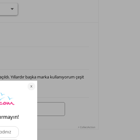
çıldı. Yıllardır başka marka kullanıyorum çeşit
⚡ CollectAction