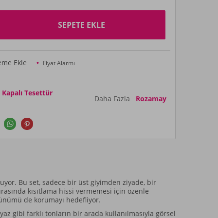
SEPETE EKLE
teme Ekle
Fiyat Alarmı
apalı Tesettür
Daha Fazla
Rozamay
uyor. Bu set, sadece bir üst giyimden ziyade, bir
rasında kısıtlama hissi vermemesi için özenle
örünümü de korumayı hedefliyor.
az gibi farklı tonların bir arada kullanılmasıyla görsel