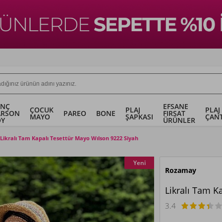
ENÇ
EFSANE
ÇOCUK
PLAJ
PLAJ
ARSON
PAREO
BONE
FIRSAT
MAYO
ŞAPKASI
ÇANT
OY
ÜRÜNLER
Likralı Tam Kapalı Tesettür Mayo Wılson 9222 Siyah
Yeni
Rozamay
Likralı Tam K
3.4