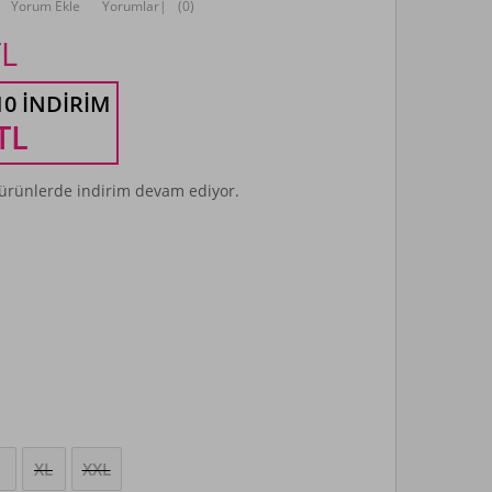
Yorum Ekle
Yorumlar
|
(0)
L
10 İNDIRIM
TL
rünlerde indirim devam ediyor.
XL
XXL