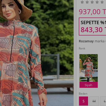
937,00
T
SEPETTE %
843,30
Rozamay
marka ü
Renk
Siyah
Beden
S
M
L