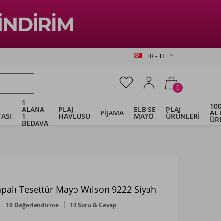
TR - TL
0
1
100
ALANA
PLAJ
ELBİSE
PLAJ
PİJAMA
ALT
ASI
1
HAVLUSU
MAYO
ÜRÜNLERİ
ÜR
BEDAVA
apalı Tesettür Mayo Wılson 9222 Siyah
10 Değerlendirme
10 Soru & Cevap