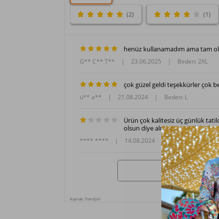
(2)
(1)
henüz kullanamadım ama tam old
G** C** T**
|
23.06.2025
|
Beden: 2XL
çok güzel geldi teşekkürler çok 
ü** a**
|
21.08.2024
|
Beden: L
Ürün çok kalitesiz üç günlük tati
olsun diye almıştım. Bir daha b
**** ****
|
14.08.2024
|
Beden: 2XL
Kaynak: Trendyol