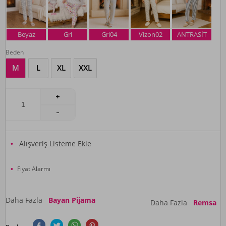
Beyaz
Gri
Gri04
Vizon02
ANTRASİT
Beden
M
L
XL
XXL
Alışveriş Listeme Ekle
Fiyat Alarmı
Daha Fazla
Bayan Pijama
Daha Fazla
Remsa