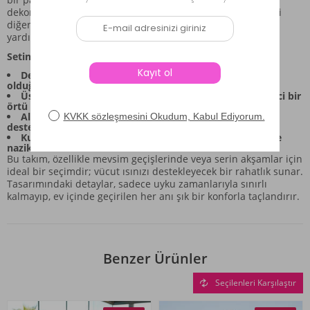
dekorasyonlara kolayca uyum sağlayarak gardırobunuzdaki
diğer parçalarla bile uyumlu bir görünüm oluşturmanıza
yardımcı olur.
Setin Öne Çıkan Özellikleri:
Desen ve Renk:** Pembe ve beyaz tonlarının hakim
olduğu canlı ekose desen, takıma karakter katar.
Üst Parça:** Uzun kollu yapısı, üst gövdeye bütünleyici bir
örtü hissi verir ve rahat bir kesime sahiptir.
Alt Parça:** Esnek beli ve tam boy kesimi, gün boyu
desteklenen rahat bir yapı sunar.
Kumaş Hissi:** Yumuşak dokusu, giyildiğinde rahat ve
nazik bir his bırakır.
Bu takım, özellikle mevsim geçişlerinde veya serin akşamlar için
ideal bir seçimdir; vücut ısınızı destekleyecek bir rahatlık sunar.
Tasarımındaki detaylar, sadece uyku zamanlarıyla sınırlı
kalmayıp, ev içinde geçirilen her anı şık bir konforla taçlandırır.
Benzer Ürünler
Seçilenleri Karşılaştır