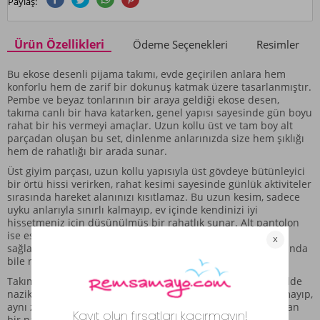
Paylaş:
Ürün Özellikleri
Ödeme Seçenekleri
Resimler
Bu ekose desenli pijama takımı, evde geçirilen anlara hem
konforlu hem de zarif bir dokunuş katmak üzere tasarlanmıştır.
Pembe ve beyaz tonlarının bir araya geldiği ekose desen,
takıma canlı bir hava katarken, genel yapısı sayesinde gün boyu
rahat bir his vermeyi amaçlar. Uzun kollu üst ve tam boy alt
parçadan oluşan bu set, dinlenme anlarınızda size hem şıklığı
hem de rahatlığı bir arada sunar.
Üst giyim parçası, uzun kollu yapısıyla üst gövdeye bütünleyici
bir örtü hissi verirken, rahat kesimi sayesinde günlük aktiviteler
sırasında hareket alanınızı kısıtlamaz. Bu uzun kesim, sadece
uyku anlarıyla sınırlı kalmayıp, ev içinde kendinizi iyi
hissetmeniz için düşünülmüş bir rahatlık sunar. Alt pantolon
ise esnek beli ve tam boy kesimi ile vücuda doğal bir uyum
sağlamayı hedefler; bu sayede uzun süreli dinlenme anlarında
bile rahatlık hissi desteklenir.
Takımın genel yapısı, yumuşak dokulu kumaşı sayesinde cilde
nazik bir his verir. Bu desenli set, sadece dinlenmekle kalmayıp,
aynı zamanda günlük yaşamınızın getirdiği rahatlığı yansıtan
bir parçadır. Pembe ve beyaz ekose deseni, farklı