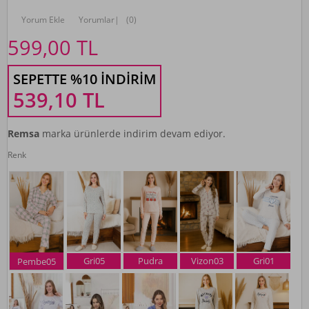
Yorum Ekle
Yorumlar
|
(0)
599,00
TL
SEPETTE %10 İNDIRIM
539,10
TL
Remsa
marka ürünlerde indirim devam ediyor.
Renk
Gri05
Pudra
Vizon03
Gri01
Pembe05