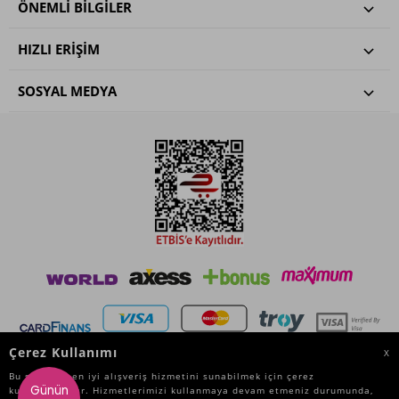
ÖNEMLI BILGILER
HIZLI ERIŞIM
SOSYAL MEDYA
Çerez Kullanımı
X
Bu site size en iyi alışveriş hizmetini sunabilmek için çerez
Günün
kullanmaktadır. Hizmetlerimizi kullanmaya devam etmeniz durumunda,