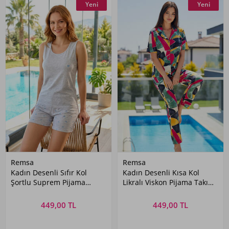
Yeni
Yeni
Remsa
Remsa
Kadın Desenli Sıfır Kol
Kadın Desenli Kısa Kol
Şortlu Suprem Pijama
Likralı Viskon Pijama Takımı
Takımı 0633 Buz Mavi
0283 Krem
449,00 TL
449,00 TL