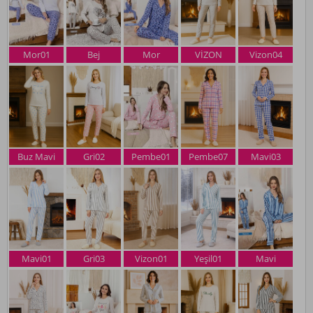
Mor01
Bej
Mor
VİZON
Vizon04
Buz Mavi
Gri02
Pembe01
Pembe07
Mavi03
Mavi01
Gri03
Vizon01
Yeşil01
Mavi