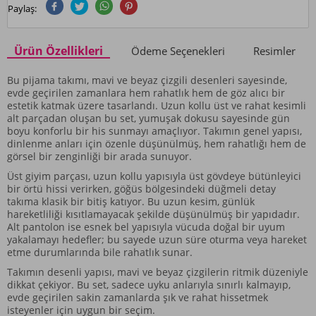
Paylaş:
Ürün Özellikleri
Ödeme Seçenekleri
Resimler
Bu pijama takımı, mavi ve beyaz çizgili desenleri sayesinde,
evde geçirilen zamanlara hem rahatlık hem de göz alıcı bir
estetik katmak üzere tasarlandı. Uzun kollu üst ve rahat kesimli
alt parçadan oluşan bu set, yumuşak dokusu sayesinde gün
boyu konforlu bir his sunmayı amaçlıyor. Takımın genel yapısı,
dinlenme anları için özenle düşünülmüş, hem rahatlığı hem de
görsel bir zenginliği bir arada sunuyor.
Üst giyim parçası, uzun kollu yapısıyla üst gövdeye bütünleyici
bir örtü hissi verirken, göğüs bölgesindeki düğmeli detay
takıma klasik bir bitiş katıyor. Bu uzun kesim, günlük
hareketliliği kısıtlamayacak şekilde düşünülmüş bir yapıdadır.
Alt pantolon ise esnek bel yapısıyla vücuda doğal bir uyum
yakalamayı hedefler; bu sayede uzun süre oturma veya hareket
etme durumlarında bile rahatlık sunar.
Takımın desenli yapısı, mavi ve beyaz çizgilerin ritmik düzeniyle
dikkat çekiyor. Bu set, sadece uyku anlarıyla sınırlı kalmayıp,
evde geçirilen sakin zamanlarda şık ve rahat hissetmek
isteyenler için uygun bir seçim.