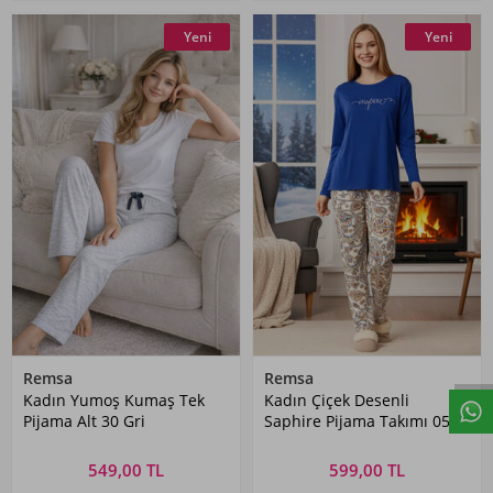
Yeni
Yeni
Remsa
Remsa
Kadın Yumoş Kumaş Tek
Kadın Çiçek Desenli
Pijama Alt 30 Gri
Saphire Pijama Takımı 0556
Mavi01
549,00 TL
599,00 TL