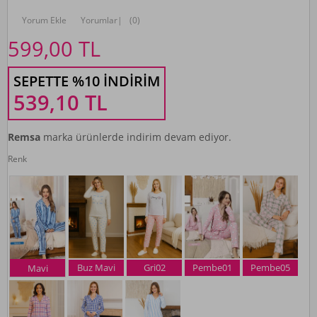
Yorum Ekle
Yorumlar
|
(0)
599,00
TL
SEPETTE %10 İNDIRIM
539,10
TL
Remsa
marka ürünlerde indirim devam ediyor.
Renk
Buz Mavi
Gri02
Pembe01
Pembe05
Mavi