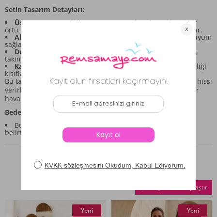
Setin Tasarım Detayları:
Üst Parça:
Uzun kollu yapısı, üst gövdeye bütünleyici bir
örtü hissi verir ve düğmeli detayıyla klasik bir dokunuş katar.
Alt Parça:
Esnek bel yapısı sayesinde vücuda doğal bir uyum
sağlayarak gün boyu konfor sunar.
Desen ve Renk:
Mavi ve beyaz tonlarındaki çizgili desen,
takıma canlı ve düzenli bir görünüm kazandırır.
Kalıp:
Genel olarak rahat kesimli yapısı, günlük hareketliliği
kısıtlamayacak şekilde tasarlanmıştır.
Bu takım, yumuşak dokusu sayesinde cilde nazik bir temas hissi
verirken, çizgili desenler sayesinde gardırobunuza ferah bir
hava katacaktır.
Beden ve Ölçü Bilgileri:
Bu ürün için spesifik beden ölçüleri kaynak verilerde
belirtilmemiştir.
Benzer Ürünler
Seçilenleri Karşılaştır
Yeni
Yeni