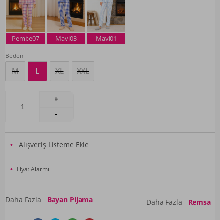
Pembe07
Mavi03
Mavi01
Beden
M
L
XL
XXL
Alışveriş Listeme Ekle
Fiyat Alarmı
Daha Fazla
Bayan Pijama
Daha Fazla
Remsa