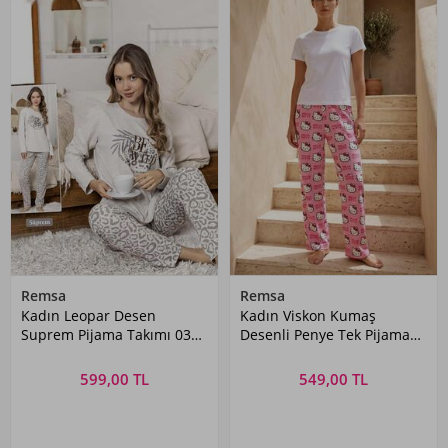
Remsa
Remsa
Kadın Leopar Desen
Kadın Viskon Kumaş
Suprem Pijama Takımı 0325
Desenli Penye Tek Pijama
Leo1 Bej
Alt 40 Pembe03
599,00 TL
549,00 TL