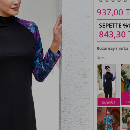
937,00
T
SEPETTE %
843,30
Rozamay
marka ü
Renk
La
Siyah01