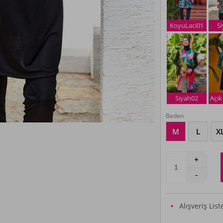
KoyuLaci01
S
Siyah02
Açık
Beden
M
L
X
Alışveriş Lis