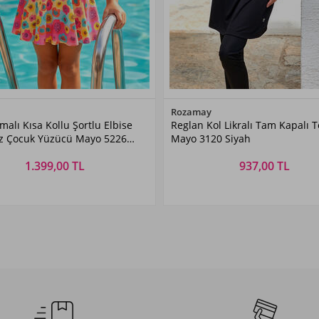
Renk Seçiniz
Renk Seçiniz
Rozamay
alı Kısa Kollu Şortlu Elbise
Reglan Kol Likralı Tam Kapalı T
Pembe
Siyah02
z Çocuk Yüzücü Mayo 5226
Mayo 3120 Siyah
1.399,00 TL
937,00 TL
Beden Seçiniz
Beden Seçiniz
4
5-6
7-8
9-10
M
L
XL
XXL
AŞ
YAŞ
YAŞ
YAŞ