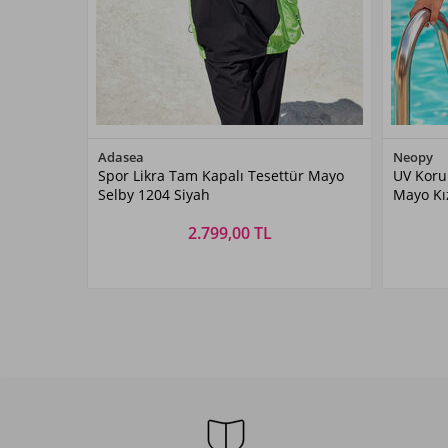
Renk Seçiniz
Adasea
Neopy
Spor Likra Tam Kapalı Tesettür Mayo
UV Korum
Siyah05
Selby 1204 Siyah
Mayo Kı
Pembe
2.799,00 TL
Beden Seçiniz
3-
S
M
L
XL
XXL
Y