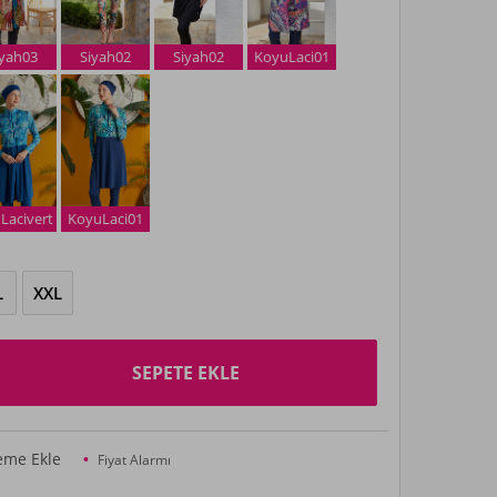
iyah03
Siyah02
Siyah02
KoyuLaci01
 Lacivert
KoyuLaci01
L
XXL
SEPETE EKLE
teme Ekle
Fiyat Alarmı