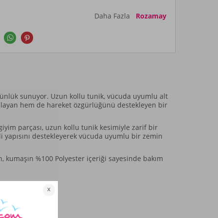
a
Daha Fazla
Rozamay
ünlük sunuyor. Uzun kollu tunik, vücuda uyumlu alt
rşılayan hem de hareket özgürlüğünü destekleyen bir
iyim parçası, uzun kollu tunik kesimiyle zarif bir
nli yapısını destekleyerek vücuda uyumlu bir zemin
ken, kumaşın %100 Polyester içeriği sayesinde bakım