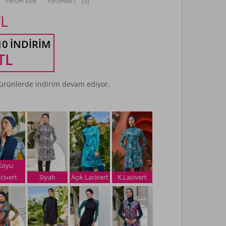
Yorum Ekle
Yorumlar
|
(0)
L
10 İNDIRIM
TL
rünlerde indirim devam ediyor.
Koyu
civert
Siyah
Açık Lacivert
K.Lacivert