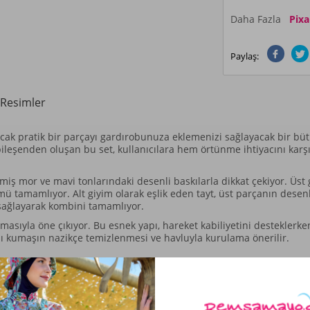
Daha Fazla
Pix
Paylaş:
Resimler
 pratik bir parçayı gardırobunuza eklemenizi sağlayacak bir büt
bileşenden oluşan bu set, kullanıcılara hem örtünme ihtiyacını ka
miş mor ve mavi tonlarındaki desenli baskılarla dikkat çekiyor. Üst g
ü tamamlıyor. Alt giyim olarak eşlik eden tayt, üst parçanın dese
sağlayarak kombini tamamlıyor.
nmasıyla öne çıkıyor. Bu esnek yapı, hareket kabiliyetini destekler
rası kumaşın nazikçe temizlenmesi ve havluyla kurulama önerilir.
ik ve bone olmak üzere toplam dört parçadan oluşur.
 tonlarında desenli bir baskı hakimdir.
ne sahip olup, yüksek yakasıyla kapalı bir görünüm sağlar.
unar; bu sayede hareket esnekliğini destekler.