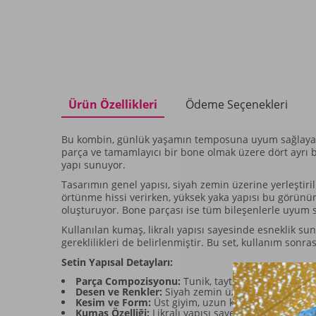
Ürün Özellikleri
Ödeme Seçenekleri
Bu kombin, günlük yaşamın temposuna uyum sağlayacak
parça ve tamamlayıcı bir bone olmak üzere dört ayrı 
yapı sunuyor.
Tasarımın genel yapısı, siyah zemin üzerine yerleştiril
örtünme hissi verirken, yüksek yaka yapısı bu görünüm
oluşturuyor. Bone parçası ise tüm bileşenlerle uyum 
Kullanılan kumaş, likralı yapısı sayesinde esneklik su
gereklilikleri de belirlenmiştir. Bu set, kullanım son
Setin Yapısal Detayları:
Parça Compozisyonu:
Tunik, tayt, ince likralı içl
Desen ve Renkler:
Siyah zemin üzerine mor ve mavi
Kesim ve Form:
Üst giyim, uzun kollu tunik silueti
Kumaş Özelliği:
Likralı yapısı sayesinde esneklik s