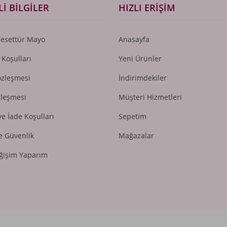
I BILGILER
HIZLI ERIŞIM
Tesettür Mayo
Anasayfa
 Koşulları
Yeni Ürünler
özleşmesi
İndirimdekiler
zleşmesi
Müşteri Hizmetleri
ve İade Koşulları
Sepetim
ve Güvenlik
Mağazalar
ğişim Yaparım