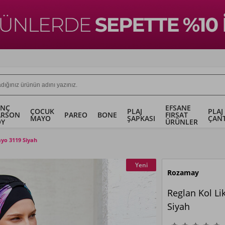
ENÇ
EFSANE
ÇOCUK
PLAJ
PLAJ
ARSON
PAREO
BONE
FIRSAT
MAYO
ŞAPKASI
ÇANT
OY
ÜRÜNLER
ayo 3119 Siyah
Yeni
Rozamay
Reglan Kol Li
Siyah