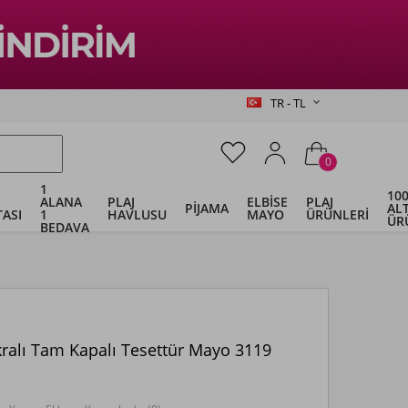
TR - TL
0
1
100
ALANA
PLAJ
ELBİSE
PLAJ
PİJAMA
ALT
ASI
1
HAVLUSU
MAYO
ÜRÜNLERİ
ÜR
BEDAVA
kralı Tam Kapalı Tesettür Mayo 3119