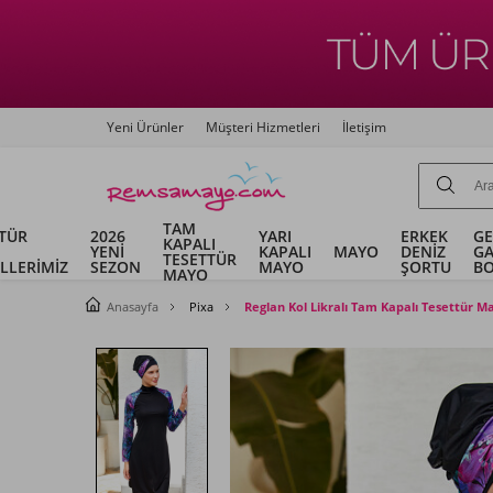
Yeni Ürünler
Müşteri Hizmetleri
İletişim
TAM
TÜR
2026
YARI
ERKEK
G
KAPALI
YENİ
KAPALI
MAYO
DENİZ
G
TESETTÜR
LLERİMİZ
SEZON
MAYO
ŞORTU
B
MAYO
Anasayfa
Pixa
Reglan Kol Likralı Tam Kapalı Tesettür M