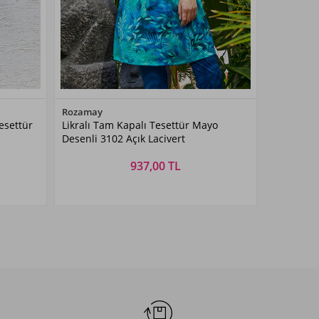
Renk Seçiniz
Rozamay
esettür
Likralı Tam Kapalı Tesettür Mayo
Açık
Desenli 3102 Açık Lacivert
Lacivert
937,00 TL
Beden Seçiniz
S
M
L
XL
XXL