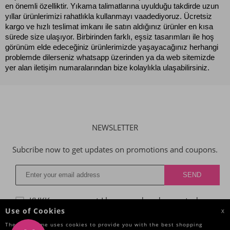
en önemli özelliktir. Yıkama talimatlarına uyulduğu takdirde uzun 
yıllar ürünlerimizi rahatlıkla kullanmayı vaadediyoruz. Ücretsiz 
kargo ve hızlı teslimat imkanı ile satın aldığınız ürünler en kısa 
sürede size ulaşıyor. Birbirinden farklı, eşsiz tasarımları ile hoş 
görünüm elde edeceğiniz ürünlerimizde yaşayacağınız herhangi 
problemde dilerseniz whatsapp üzerinden ya da web sitemizde 
yer alan iletişim numaralarından bize kolaylıkla ulaşabilirsiniz.
NEWSLETTER
Subcribe now to get updates on promotions and coupons.
KVKK agreggment
I have read and accepted.
Use of Cookies
X
The Site Name uses cookies to provide you with the best shopping