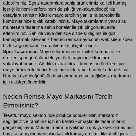
edebilirsiniz. Eşsiz tasarımlara sahip ürünlerimiz kaliteli kumaş 
içeriği ile hem konforu hem de şıklığı yakalayabileceğiniz 
detaylara sahiptir. Klasik mayo tercihin yanı sıra pareolar ile 
kombinlerinize şıklık katabilirsiniz. Mayo takımlarının yanı sıra 
muhteşem tasarıma sahip boneler ile şık bir görüntü elde 
edebilirsiniz. Sahilde veya denizde sizde şıklığınız ile göz 
kamaştırmak isterseniz hemen remsamayo.com web sitemizden 
hızlı kargo imkanı ile ürünlerimize ulaşabilirsiniz.
Spor Tasarımlar:
 Mayo sektörünün en kaliteli kumaşları ile 
üretilen spor görünümdeki yüzücü mayolar ile konforu 
yakalayabilirsiniz. Ağırlıklı olarak likralı kumaştan üretilen spor 
mayo ürünleri ile denizde ve havuzda rahat hareket edebilirsiniz. 
Hareket özgürlüğünüzün kısıtlanmaması ve sağlığınız markamız 
için oldukça önemlidir.
Neden Remsa Mayo Markasını Tercih 
Etmelisiniz?
Tesettür mayo
 sektöründe oldukça popüler olan markamız 
sağlığınız ve rahatınız için en kaliteli kumaşlar ile tasarımlarını 
gerçekleştiriyor. Müşteri memnuniyetimizin çok yüksek olmasının 
başlıca sebeplerinden olan kaliteli kumaş üretimi dikkat ettiğimiz 