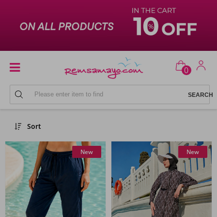
0
Remsa Mayo
Sort
New
New