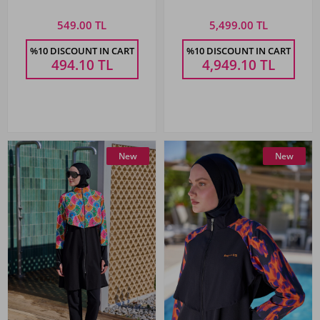
549.00 TL
5,499.00 TL
%10 DISCOUNT IN CART
%10 DISCOUNT IN CART
494.10
TL
4,949.10
TL
New
New