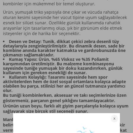
kombinler için mükemmel bir temel oluşturur.
Ürün, yumuşak triko yapısıyla öne çıkar ve vücuda rahatça
oturan kesimi sayesinde her vücut tipine uyum sağlayabilecek
esnek bir silüet sunar. Özellikle günlük kullanımda rahatlık
arayanlar için tasarlanmış olup, şık bir görünüm elde etmek
isteyenler için de harika bir seçenektir.
Desen ve Detay: Tunik, dikkat çekici zebra desenli tüy
detaylarıyla zenginleştirilmiştir. Bu dinamik desen, sade bir
kombine anında karakter katmakta ve gardırobunuzda öne
çıkmanızı sağlamaktadır.
Kumaş Yapısı: Ürün, %65 Viskoz ve %35 Poliamit
karışımından üretilmiştir. Bu malzeme kombinasyonu
sayesinde tuniğe yumuşak bir doku kazandırırken, günlük
kullanım için gereken esnekliği de sunar.
Kullanım Kolaylığı: Tasarımı sayesinde hem spor
aktivitelerden hem de özel sosyal ortamlara kolayca adapte
olabilen bu parça, stilinizi her an güncel tutmanıza yardımcı
olur.
Bu tuniği kombinlerken, aksesuar ve takı seçimlerinize özen
göstermeniz, parçanın genel şıklığını tamamlayacaktır.
Ürünün uzun boyu, farklı alt giyim parçalarıyla kolayca uyum
sağlayarak size birçok stil seçeneği sunar.
Manken ölçüleri ortalama boy 170 cm ve kilo 60 olarak
belirtilmiştir. Bu bilgiler, ürünün genel silüeti hakkında fikir
vermektedir. Ürünün bakımı için önerilen talimatlara dikkat