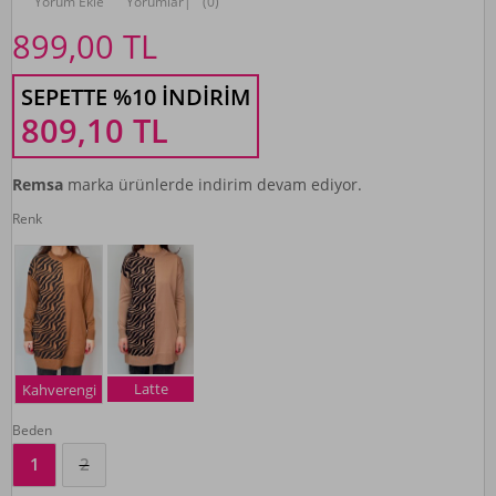
Yorum Ekle
Yorumlar
|
(0)
899,00
TL
SEPETTE %10 İNDIRIM
809,10
TL
Remsa
marka ürünlerde indirim devam ediyor.
Renk
Latte
Kahverengi
Beden
1
2