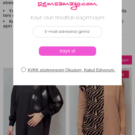
etmek önemlidir:
Yıkama Talimatları: Ürünü temiz tutmak adına, ılık suda
ters çevirerek yıkamanız önerilir.
Kurutma Notu: Kalorifer veya doğrudan güneş ışığı gibi
aşırı ısı kaynaklarından kaçınılmalıdır.
Benzer Ürünler
Seçilenleri Karşılaştır
Yeni
Yeni