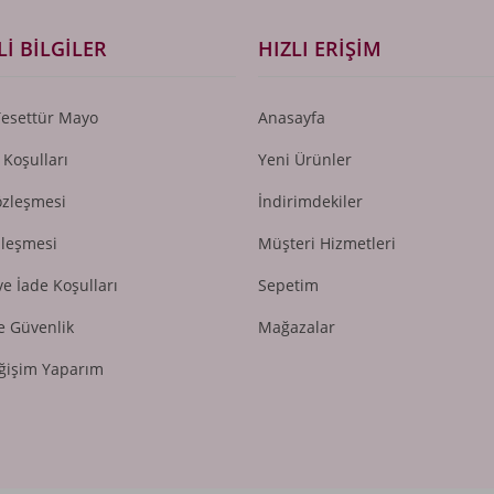
I BILGILER
HIZLI ERIŞIM
Tesettür Mayo
Anasayfa
 Koşulları
Yeni Ürünler
özleşmesi
İndirimdekiler
zleşmesi
Müşteri Hizmetleri
ve İade Koşulları
Sepetim
ve Güvenlik
Mağazalar
ğişim Yaparım