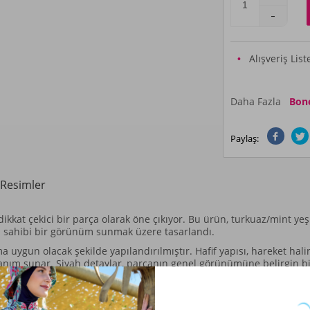
Alışveriş Lis
Daha Fazla
Bon
Paylaş:
Resimler
kat çekici bir parça olarak öne çıkıyor. Bu ürün, turkuaz/mint yeşil
il sahibi bir görünüm sunmak üzere tasarlandı.
ıma uygun olacak şekilde yapılandırılmıştır. Hafif yapısı, hareket h
ullanım sunar. Siyah detaylar, parçanın genel görünümüne belirgin 
rinizdeki kıyafetlerinize stil katmak için düşünülebilir. Düz desen
parçalarıyla birleştirildiğinde stilinizi tamamlamada esneklik sağl