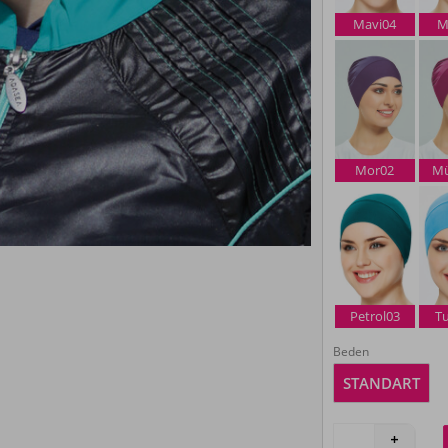
Mavi04
M
Mor02
M
Petrol03
T
Beden
STANDART