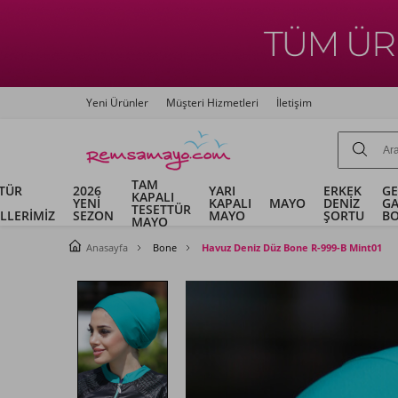
Yeni Ürünler
Müşteri Hizmetleri
İletişim
TAM
TÜR
2026
YARI
ERKEK
G
KAPALI
YENİ
KAPALI
MAYO
DENİZ
G
TESETTÜR
LLERİMİZ
SEZON
MAYO
ŞORTU
B
MAYO
Anasayfa
Bone
Havuz Deniz Düz Bone R-999-B Mint01