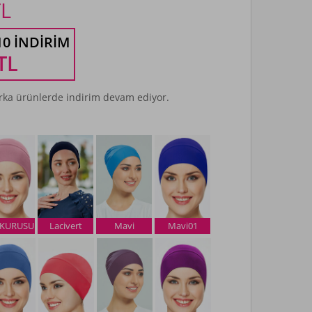
L
10 İNDIRIM
TL
ka ürünlerde indirim devam ediyor.
 KURUSU
Lacivert
Mavi
Mavi01