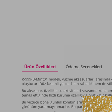
Ürün Özellikleri
Ödeme Seçenekleri
R-999-B-Mint01 modeli, yüzme aksesuarları arasında dik
oluşturur. Düz kesimli yapısı, hem rahatlık hem de st
Bu aksesuar, özellikle su aktiviteleri sırasında kullan
temas ettiğinde hızlı kuruma özelliğiyle pratik bir k
Bu yüzücü bone, günlük kombinlerinize veya özel günle
görünüm yaratmayı amaçlar. Bu parça, farklı üst giyim 