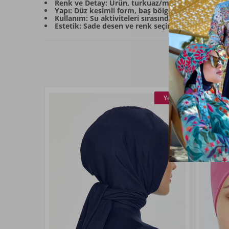
Renk ve Detay: Ürün, turkuaz/mint yeşili ana tonu
Yapı: Düz kesimli form, baş bölgesine odaklanan b
Kullanım: Su aktiviteleri sırasında rahat kullanım 
Estetik: Sade desen ve renk seçimi, temiz bir gö
Yeni