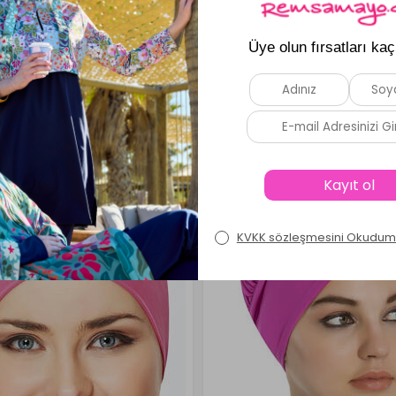
 ve siyah vurgular içerir.
ir siluet oluşturur.
için uygun bir yapıdadır.
rünüm sağlar.
Benzer Ürünler
Yeni