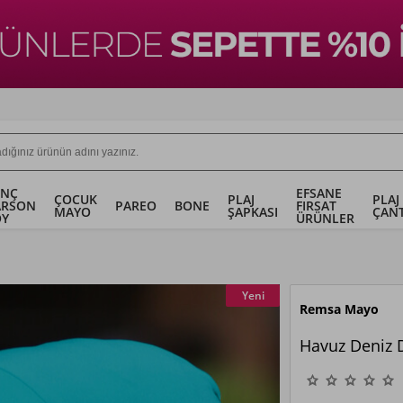
ENÇ
EFSANE
ÇOCUK
PLAJ
PLAJ
ARSON
PAREO
BONE
FIRSAT
MAYO
ŞAPKASI
ÇANT
OY
ÜRÜNLER
Yeni
Remsa Mayo
Havuz Deniz 