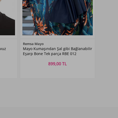
Renk Seçiniz
Remsa Mayo
vuz
Mayo Kumaşından Şal gibi Bağlanabilir
Siyah
Eşarp Bone Tek parça RBE 012
899,00 TL
Beden Seçiniz
STANDART