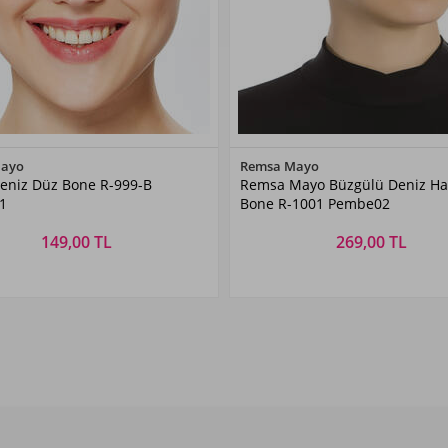
Renk Seçiniz
Renk Seçiniz
Mayo
Remsa Mayo
eniz Düz Bone R-999-B
Remsa Mayo Büzgülü Deniz Ha
Pembe01
Pembe02
1
Bone R-1001 Pembe02
149,00 TL
269,00 TL
Beden Seçiniz
Beden Seçiniz
STANDART
STANDART