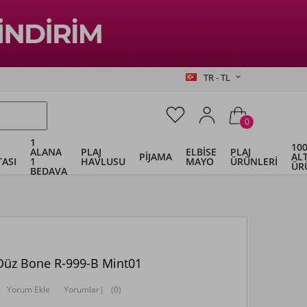
TR - TL
0
1
100
ALANA
PLAJ
ELBİSE
PLAJ
PİJAMA
ALT
ASI
1
HAVLUSU
MAYO
ÜRÜNLERİ
ÜR
BEDAVA
Düz Bone R-999-B Mint01
Yorum Ekle
Yorumlar
|
(0)