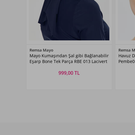
Renk Seçiniz
Remsa Mayo
Remsa 
Mayo Kumaşından Şal gibi Bağlanabilir
Havuz D
Lacivert
Eşarp Bone Tek Parça RBE 013 Lacivert
Pembe0
999,00 TL
Beden Seçiniz
STANDART