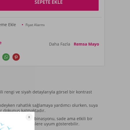
SEPETE EKLE
teme Ekle
Fiyat Alarmı
e
Daha Fazla
Remsa Mayo
i rengi ve siyah detaylarıyla görsel bir kontrast
alindeyken rahatlık sağlamaya yardımcı olurken, suya
bir dokunuş katmaktadır.
 ve canlı renk kombinasyonu, sade ama etkili bir
ar ve farklı kombinlere uyum gösterebilir.