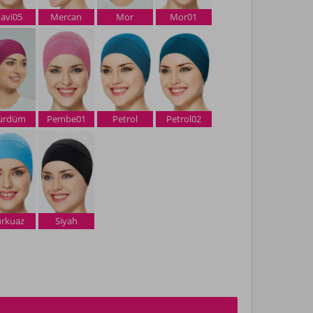
avi05
Mercan
Mor
Mor01
ürdüm
Pembe01
Petrol
Petrol02
urkuaz
Siyah