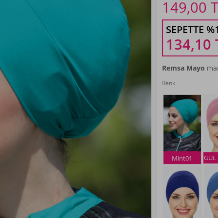
149,00
T
SEPETTE %
134,10
Remsa Mayo
mar
Renk
GÜL
Mint01