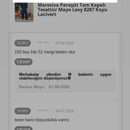
Maresiva
Paraşüt Tam Kapalı
Tesettür Mayo Levy 8287 Koyu
Lacivert
SORU
**** ****
07.08.2026
150 boy kilo 51 hangi beden olur
CEVAP
Merhabalar efendim M bedenin uygun
olabileceğini düşünüyoruz🌸
Remsa Mayo
07.08.2026
SORU
**** ****
06.07.2026
bone harici boyunlukta varmi
CEVAP