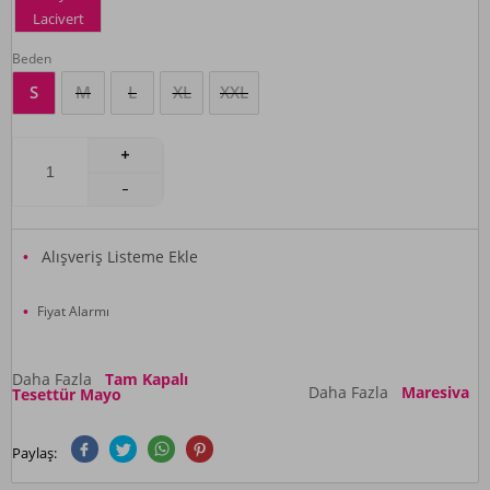
Lacivert
Beden
S
M
L
XL
XXL
Alışveriş Listeme Ekle
Fiyat Alarmı
Daha Fazla
Tam Kapalı
Daha Fazla
Maresiva
Tesettür Mayo
Paylaş: