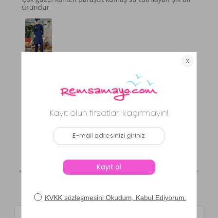
üründür
N** M**
|
18.09.2025
|
Beden: S
Güzel ve sağlam ürün
Ö** D**
|
09.09.2025
|
Beden: S
Daha Fazla Yorum Göster
Kaynak: Trendyol
⚡ CollectAction
Ürün Soru ve Cevapları