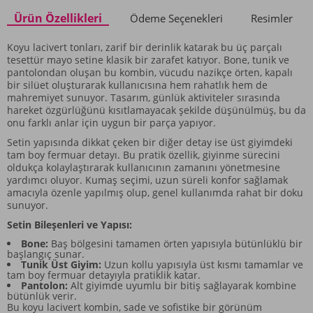
Ürün Özellikleri
Ödeme Seçenekleri
Resimler
Koyu lacivert tonları, zarif bir derinlik katarak bu üç parçalı
tesettür mayo setine klasik bir zarafet katıyor. Bone, tunik ve
pantolondan oluşan bu kombin, vücudu nazikçe örten, kapalı
bir silüet oluşturarak kullanıcısına hem rahatlık hem de
mahremiyet sunuyor. Tasarım, günlük aktiviteler sırasında
hareket özgürlüğünü kısıtlamayacak şekilde düşünülmüş, bu da
onu farklı anlar için uygun bir parça yapıyor.
Setin yapısında dikkat çeken bir diğer detay ise üst giyimdeki
tam boy fermuar detayı. Bu pratik özellik, giyinme sürecini
oldukça kolaylaştırarak kullanıcının zamanını yönetmesine
yardımcı oluyor. Kumaş seçimi, uzun süreli konfor sağlamak
amacıyla özenle yapılmış olup, genel kullanımda rahat bir doku
sunuyor.
Setin Bileşenleri ve Yapısı:
Bone:
Baş bölgesini tamamen örten yapısıyla bütünlüklü bir
başlangıç sunar.
Tunik Üst Giyim:
Uzun kollu yapısıyla üst kısmı tamamlar ve
tam boy fermuar detayıyla pratiklik katar.
Pantolon:
Alt giyimde uyumlu bir bitiş sağlayarak kombine
bütünlük verir.
Bu koyu lacivert kombin, sade ve sofistike bir görünüm