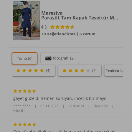
Maresiva
Paraşüt Tam Kapalı Tesettür Mayo Levy 8287 Koyu Lacivert
4.6
10 Değerlendirme
|
6 Yorum
fotoğraflı (2)
Tümü (6)
(4)
(2)
gayet güzeldi hemen kuruyan. incecik bir mayo.
**** ****
|
03.11.2025
|
Beden: M
|
Boy: 162
|
Kilo: 61
Çok güzel kaliteli paraşüt kumaş su tutmayan şık bir