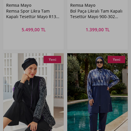
Remsa Mayo
Remsa Mayo
Remsa Spor Likra Tam
Bol Paça Likralı Tam Kapalı
Kapalı Tesettür Mayo R130
Tesettür Mayo 900-302
Koyu Lacivert01 Patara
Zeytin Yeşili
5.499,00 TL
1.399,00 TL
Yeni
Yeni